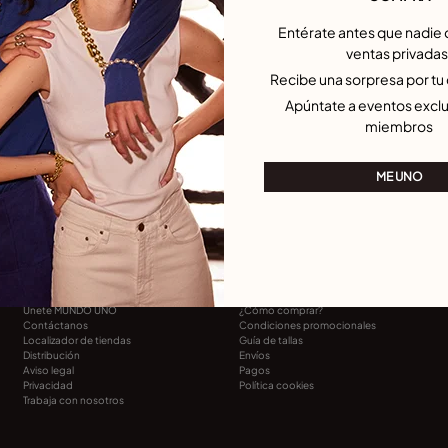
No te pierdas nuestras últimas colecciones y promociones
Entérate antes que nadie 
Me uno
ventas privadas
Recibe una sorpresa por t
He leído y comprendo la
Política de Privacidad
Apúntate a eventos exclu
miembros
País/Idioma:
ME UNO
CONTACTANOS
GUÍA DE COMPRA
Únete MUNDO UNO
¿Cómo comprar?
Contáctanos
Condiciones promocionales
Localizador de tiendas
Guía de tallas
Distribución
Envíos
Aviso legal
Pagos
Privacidad
Política cookies
Trabaja con nosotros