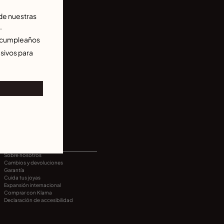
de nuestras
.
u cumpleaños
sivos para
INFORMACIÓN
Sobre nosotros
Cambios y devoluciones
Garantía
Cuida tus joyas
Expansión internacional
Comprar con Klarna
Declaración de accesibilidad