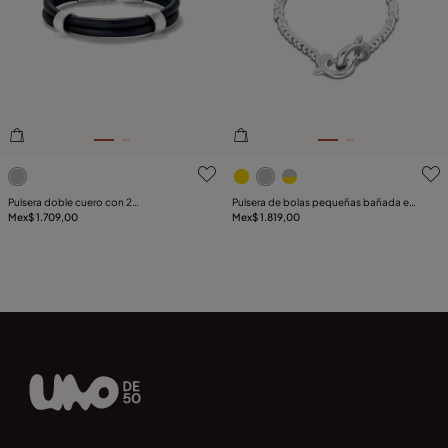
3.8de 5 Valoración del cliente
5de 5 Valoración del client
Pulsera doble cuero con 2
Pulsera de bolas pequeñas bañada en
circunferencias bañadas en plata de ley
Mex$ 1.709,00
plata con mosquetón entrelazado
Mex$ 1.819,00