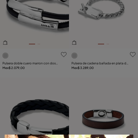
5de 5 Valoración del cliente
5de 5 Valoración del client
Pulsera doble cuero marron con dos
Pulsera de cadena bañada en plata de
tubos bañada en plata de ley
Mex$ 2.079,00
ley con pieza ajustable central
Mex$ 3.289,00