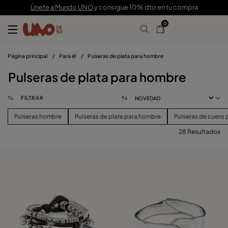
Únete a Mundo UNO
y consigue 10% dto en tu compra
0
Página principal
/
Para él
/
Pulseras de plata para hombre
Pulseras de plata para hombre
FILTRAR
Pulseras hombre
Pulseras de plata para hombre
Pulseras de cuero
28 Resultados
FILTRAR
PRECIO
Ver Productos (
)
TALLA
Borrar Filtros