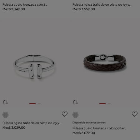
Pulsera cuero trenzada con 2
Pulsera rigida bañada en plata de ley y
circunferencias bañadas en plata de ley
Mex$ 2.349,00
dos tubos largos en extremos
Mex$ 3.559,00
5de 5 Valoración del cliente
5de 5 Valoración del client
Pulsera rigida bañada en plata de ley y
Disponible en varios colores
dos tubos en sus extremos
Mex$ 3.029,00
Pulsera cuero trenzada color coñac
bañada en plata de ley
Mex$ 2.079,00