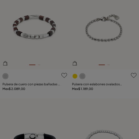
3.5de 5 Valoración del cliente
5de 5 Valoración del client
Pulsera de cuero con piezas bañadas en
Pulsera con eslabones ovalados
plata de ley y cuentas de madera
Mex$ 2.089,00
pequeños bañados en plata de ley
Mex$ 1.189,00