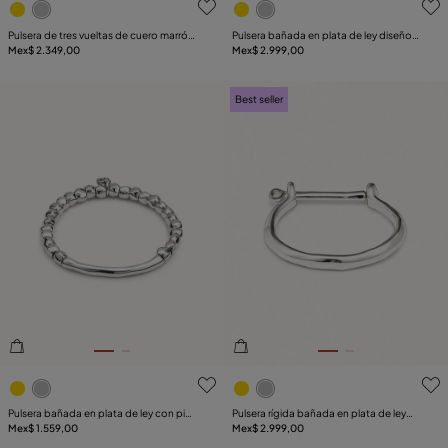
Pulsera de tres vueltas de cuero marrón y
Pulsera bañada en plata de ley diseño
detalles bañados en plata de ley
Mex$ 2.349,00
clásico para mujer
Mex$ 2.999,00
Best seller
5de 5 Valoración del cliente
3.2de 5 Valoración del clie
Pulsera bañada en plata de ley con pieza
Pulsera rígida bañada en plata de ley
tubular
Mex$ 1.559,00
mujer con cierre tipo grillete
Mex$ 2.999,00