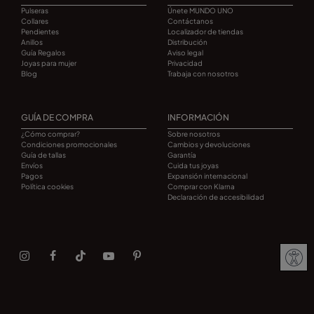
Pulseras
Únete MUNDO UNO
Collares
Contáctanos
Pendientes
Localizador de tiendas
Anillos
Distribución
Guía Regalos
Aviso legal
Joyas para mujer
Privacidad
Blog
Trabaja con nosotros
GUÍA DE COMPRA
INFORMACIÓN
¿Cómo comprar?
Sobre nosotros
Condiciones promocionales
Cambios y devoluciones
Guía de tallas
Garantía
Envíos
Cuida tus joyas
Pagos
Expansión internacional
Política cookies
Comprar con Klarna
Declaración de accesibilidad