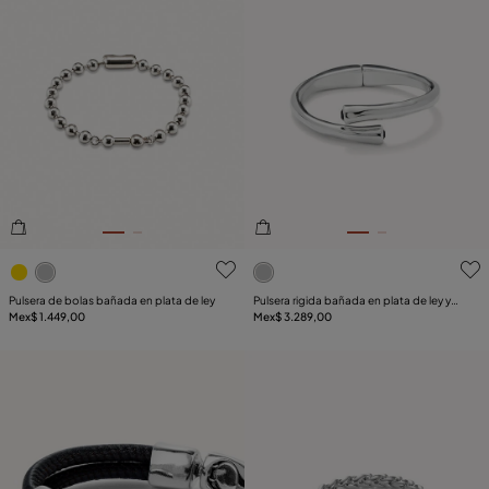
4.6de 5 Valoración del cliente
4.7de 5 Valoración del clie
Pulsera de bolas bañada en plata de ley
Pulsera rigida bañada en plata de ley y
Mex$ 1.449,00
cristal negro en extremos
Mex$ 3.289,00