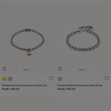
5de 5 Valoración del cliente
5de 5 Valoración del client
Pulsera de bolitas bañada en plata de
Pulsera flexible bañada en plata de ley
ley
Mex$ 1.289,00
Mex$ 2.999,00