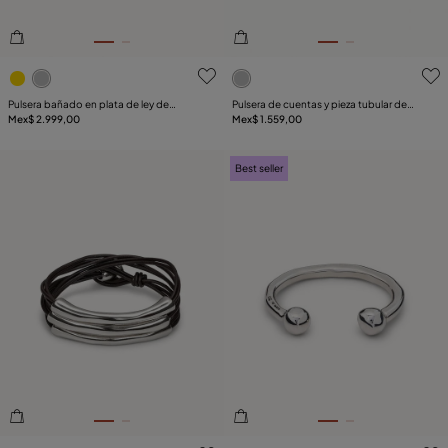
4.2de 5 Valoración del cliente
3.2de 5 Valoración del clie
Pulsera bañado en plata de ley de
Pulsera de cuentas y pieza tubular de
eslabones gruesos
Mex$ 2.999,00
bañada en plata
Mex$ 1.559,00
Best seller
4.9de 5 Valoración del cliente
5de 5 Valoración del client