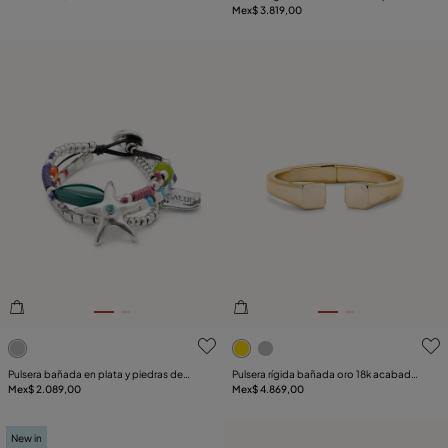
estrella de mar
Mex$ 3.819,00
5de 5 Valoración del cliente
3.8de 5 Valoración del clie
Pulsera bañada en plata y piedras de
Pulsera rígida bañada oro 18k acabado
resina
Mex$ 2.089,00
liso y forma cuadrada
Mex$ 4.869,00
New in