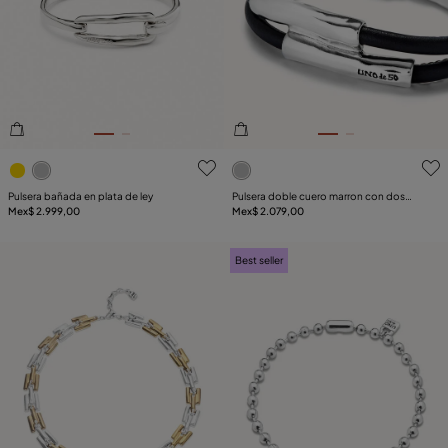
3.6de 5 Valoración del cliente
5de 5 Valoración del client
Pulsera bañada en plata de ley
Pulsera doble cuero marron con dos
Mex$ 2.999,00
tubos bañada en plata de ley
Mex$ 2.079,00
Best seller