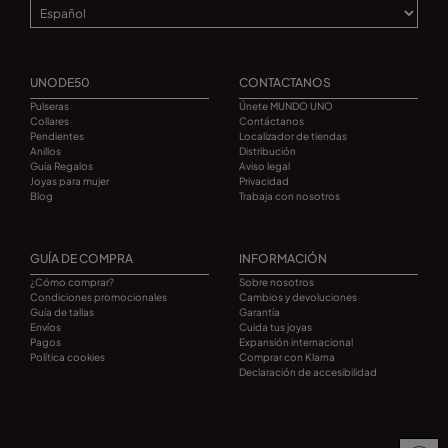
UNODE50
CONTACTANOS
Pulseras
Únete MUNDO UNO
Collares
Contáctanos
Pendientes
Localizador de tiendas
Anillos
Distribución
Guía Regalos
Aviso legal
Joyas para mujer
Privacidad
Blog
Trabaja con nosotros
GUÍA DE COMPRA
INFORMACIÓN
¿Cómo comprar?
Sobre nosotros
Condiciones promocionales
Cambios y devoluciones
Guía de tallas
Garantía
Envíos
Cuida tus joyas
Pagos
Expansión internacional
Política cookies
Comprar con Klarna
Declaración de accesibilidad