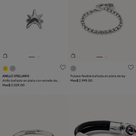
5de 5 Valoración del cliente
5de 5 Valoración del client
ANILLO STELLARIS
Pulsera flexible bañada en plata de ley
Anillo bañado en plata con estrella de
Mex$ 2.999,00
mar
Mex$ 3.029,00