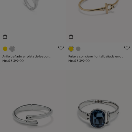
4.3de 5 Valoración del cliente
4.9de 5 Valoración del clie
Anillo bañado en plata de ley con
Pulsera con cierre frontal bañada en oro
circonita blanca mujer
Mex$ 3.399,00
18k con topacio blanco
Mex$ 3.399,00