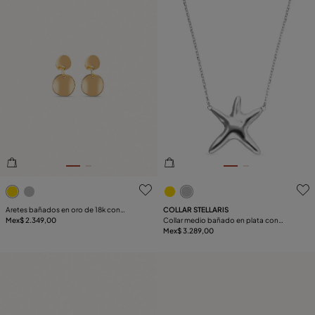
4.7de 5 Valoración del cliente
5de 5 Valoración del client
Aretes bañados en oro de 18k con
COLLAR STELLARIS
forma redonda
Mex$ 2.349,00
Collar medio bañado en plata con
estrella de mar
Mex$ 3.289,00