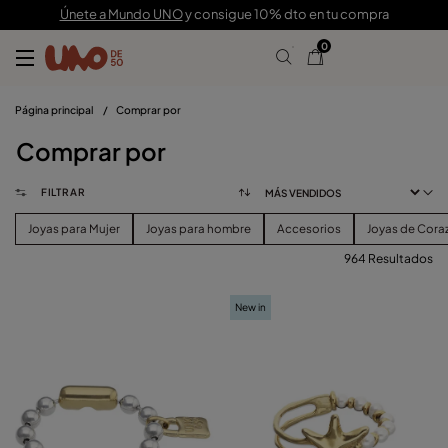
Únete a Mundo UNO
y consigue 10% dto en tu compra
0
Página principal
/
Comprar por
Comprar por
FILTRAR
Joyas para Mujer
Joyas para hombre
Accesorios
Joyas de Cora
964 Resultados
FILTRAR
New in
CATEGORIA
Ver Productos (
964
)
PRECIO
Borrar Filtros