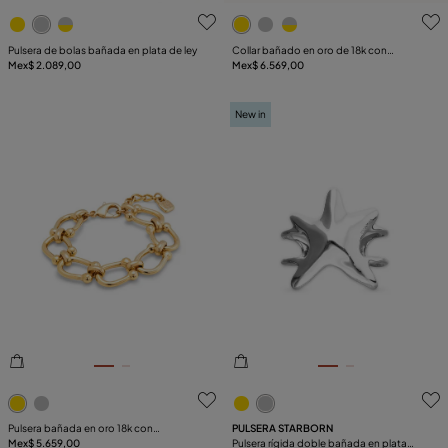
3.9de 5 Valoración del cliente
5de 5 Valoración del client
Pulsera de bolas bañada en plata de ley
Collar bañado en oro de 18k con
Mex$ 2.089,00
cuentas esféricas grandes y cierre
Mex$ 6.569,00
hormiga
New in
3.2de 5 Valoración del cliente
5de 5 Valoración del client
Pulsera bañada en oro 18k con
PULSERA STARBORN
eslabones ovalados medianos
Mex$ 5.659,00
Pulsera rígida doble bañada en plata