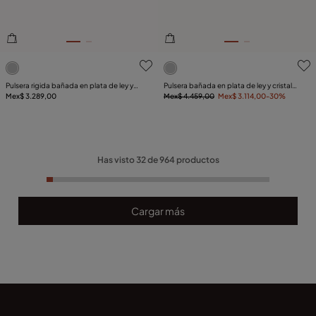
4.7de 5 Valoración del cliente
5de 5 Valoración del client
Pulsera rigida bañada en plata de ley y
Pulsera bañada en plata de ley y cristales
cristal negro en extremos
Mex$ 3.289,00
azules
Mex$ 4.459,00
Mex$ 3.114,00
-30%
Has visto
32
de
964
productos
Cargar más