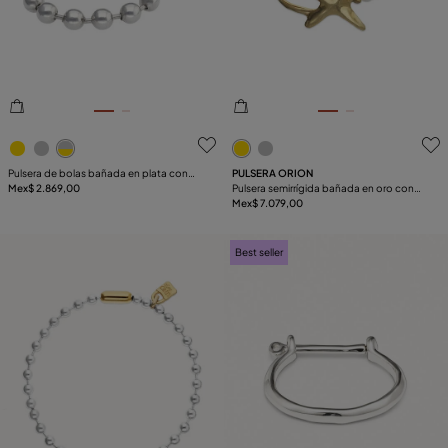
TALLA
BAÑO
COMPONENTE
4.7de 5 Valoración del cliente
3.6de 5 Valoración del clie
CUERO
Pulsera de bolas bañada en plata con
PULSERA ORION
cierre y candado bañado en oro 18k
Mex$ 2.869,00
Pulsera semirrígida bañada en oro con
perlas y estrella de mar
Mex$ 7.079,00
Best seller