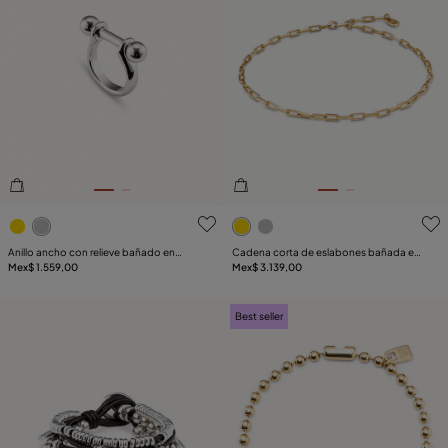
5de 5 Valoración del cliente
4.7de 5 Valoración del clie
Anillo ancho con relieve bañado en
Cadena corta de eslabones bañada en
plata de ley para mujer
Mex$ 1.559,00
oro de 18k
Mex$ 3.139,00
Best seller