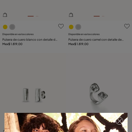
4de 5 Valoración del cliente
4.3de 5 Valoración del clie
Disponible en varios colores
Disponible en varios colores
Pulsera de cuero blanco con detalle de
Pulsera de cuero camel con detalle de
corazón bañado en plata de ley
Mex$ 1.819,00
corazón bañado en plata de ley
Mex$ 1.819,00