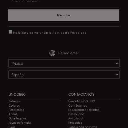
Me uno
He leído y comprendo la
Política de Privacidad
País/Idioma:
UNODE50
CONTACTANOS
Pulseras
Únete MUNDO UNO
Collares
Contáctanos
Pendientes
Localizador de tiendas
Anillos
Distribución
Guía Regalos
Aviso legal
Joyas para mujer
Privacidad
Blog
Trabaja con nosotros