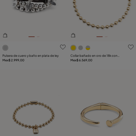
5de 5 Valoración del cliente
5de 5 Valoración del client
Pulsera de cuero y baño en plata de ley
Collar bañado en oro de 18k con
Mex$ 2.999,00
cuentas esféricas grandes y cierre
Mex$ 6.569,00
hormiga