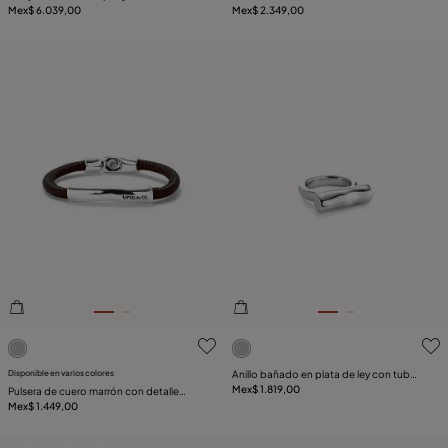
en plata de ley
Mex$ 6.039,00
circunferencias bañadas en plata de ley
Mex$ 2.349,00
3.7de 5 Valoración del cliente
4.3de 5 Valoración del clie
Disponible en varios colores
Anillo bañado en plata de ley con tubo
horizontal
Mex$ 1.819,00
Pulsera de cuero marrón con detalle
central bañado en plata de ley
Mex$ 1.449,00