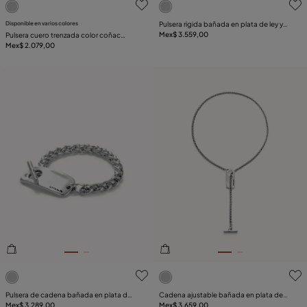
Disponible en varios colores
Pulsera rigida bañada en plata de ley y
dos tubos largos en extremos
Mex$ 3.559,00
Pulsera cuero trenzada color coñac
bañada en plata de ley
Mex$ 2.079,00
5de 5 Valoración del cliente
3.6de 5 Valoración del clie
Pulsera de cadena bañada en plata de
Cadena ajustable bañada en plata de
ley con pieza ajustable central
Mex$ 3.289,00
ley y figura central
Mex$ 3.659,00