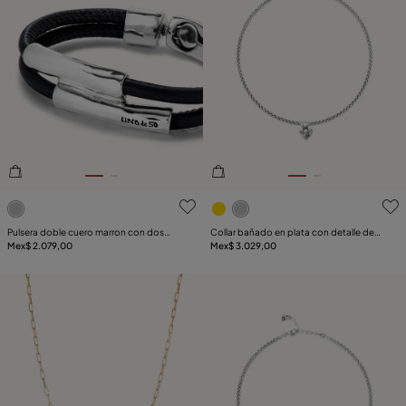
5de 5 Valoración del cliente
5de 5 Valoración del client
Pulsera doble cuero marron con dos
Collar bañado en plata con detalle de
tubos bañada en plata de ley
Mex$ 2.079,00
corazón pequeño
Mex$ 3.029,00