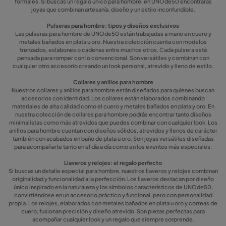
formales. Si buscas un regalo único para hombre, en UNOde50 encontrarás
joyas que combinan artesanía, diseño y un estilo inconfundible.
Pulseras para hombre: tipos y diseños exclusivos
Las pulseras para hombre de UNOde50 están trabajadas a mano en cuero y
metales bañados en plata u oro. Nuestra colección cuenta con modelos
trenzados, eslabones o cadenas entre muchos otros. Cada pulsera está
pensada para romper con lo convencional. Son versátiles y combinan con
cualquier otro accesorio creando un look personal, atrevido y lleno de estilo.
Collares y anillos para hombre
Nuestros collares y anillos para hombre están diseñados para quienes buscan
accesorios con identidad. Los collares están elaborados combinando
materiales de alta calidad como el cuero y metales bañados en plata y oro. En
nuestra colección de collares para hombre podrás encontrar tanto diseños
minimalistas como más atrevidos que puedes combinar con cualquier look. Los
anillos para hombre cuentan con diseños sólidos, atrevidos y llenos de carácter
también con acabados en baño de plata u oro. Son joyas versátiles diseñadas
para acompañarte tanto en el día a día como en los eventos más especiales.
Llaveros y relojes: el regalo perfecto
Si buscas un detalle especial para hombre, nuestros llaveros y relojes combinan
originalidad y funcionalidad a la perfección. Los llaveros destacan por diseño
único inspirado en la naturaleza y los símbolos característicos de UNOde50,
convirtiéndose en un accesorio práctico y funcional, pero con personalidad
propia. Los relojes, elaborados con metales bañados en plata u oro y correas de
cuero, fusionan precisión y diseño atrevido. Son piezas perfectas para
acompañar cualquier look y un regalo que siempre sorprende.