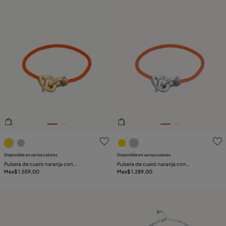
3.1de 5 Valoración del cliente
3.8de 5 Valoración del clie
Disponible en varios colores
Disponible en varios colores
Pulsera de cuero naranja con
Pulsera de cuero naranja con
mosquetón entrelazado en oro
Mex$ 1.559,00
mosquetón entrelazado en plata
Mex$ 1.289,00