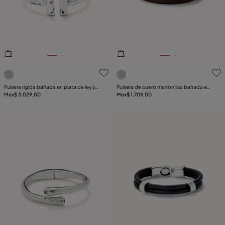
BAÑO
COMPONENTE
CUERO
5de 5 Valoración del cliente
5de 5 Valoración del client
Pulsera rigida bañada en plata de ley y
Pulsera de cuero marrón lisa bañada en
dos tubos en sus extremos
Mex$ 3.029,00
plata de ley
Mex$ 1.709,00