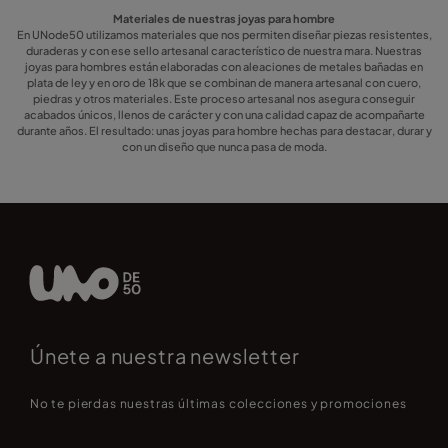
Materiales de nuestras joyas para hombre
En UNode50 utilizamos materiales que nos permiten diseñar piezas resistentes,
duraderas y con ese sello artesanal característico de nuestra mara. Nuestras
joyas para hombres están elaboradas con aleaciones de metales bañadas en
plata de ley y en oro de 18k que se combinan de manera artesanal con cuero,
piedras y otros materiales. Este proceso artesanal nos asegura conseguir
acabados únicos, llenos de carácter y con una calidad capaz de acompañarte
durante años. El resultado: unas joyas para hombre hechas para destacar, durar y
con un diseño que nunca pasa de moda.
Únete a nuestra newsletter
No te pierdas nuestras últimas colecciones y promociones