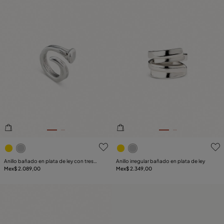
5de 5 Valoración del cliente
5de 5 Valoración del client
Anillo bañado en plata de ley con tres
Anillo irregular bañado en plata de ley
formas orgánicas mujer
Mex$ 2.089,00
Mex$ 2.349,00