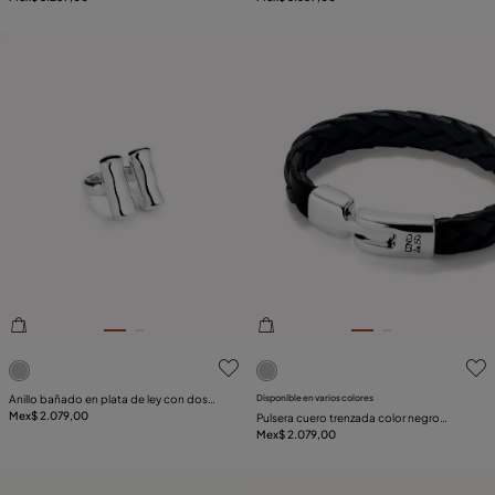
3.2de 5 Valoración del cliente
5de 5 Valoración del client
Anillo bañado en plata de ley con dos
Disponible en varios colores
tubos verticales
Mex$ 2.079,00
Pulsera cuero trenzada color negro
bañada en plata de ley
Mex$ 2.079,00