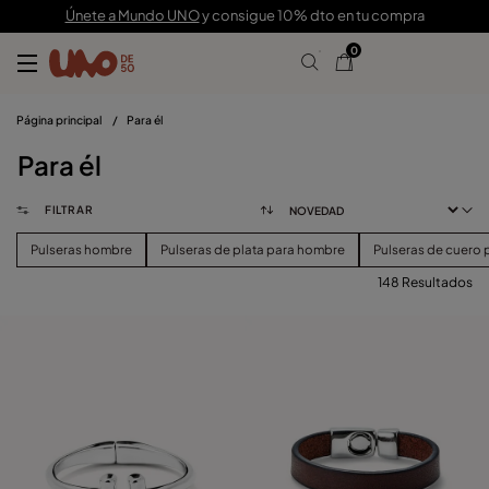
Únete a Mundo UNO
y consigue 10% dto en tu compra
0
Página principal
/
Para él
Para él
FILTRAR
Pulseras hombre
Pulseras de plata para hombre
Pulseras de cuero
148 Resultados
FILTRAR
PRECIO
Ver Productos (
148
)
TALLA
Borrar Filtros