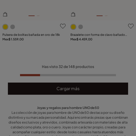
5de 5 Valoración del cliente
5de 5 Valoración del client
Pulsera de bolitas bañada en oro de 18k
Brazalete con forma de clavo bañado
Mex$ 1.559,00
en oro de 18k
Mex$ 4.459,00
Has visto
32
de
148
productos
Cargar más
Joyas y regalos para hombre UNOde50
La colección de joyas para hombre de UNOde50 destaca por su diseño
distintivo y su marcada personalidad. Aquí encontrarás piezas que combinan
diseños exclusivos y atrevidos, combinado artesanía con materiales de alta
calidad como plata, oro o cuero. Joyas con carácter propio, creadas para
acompañar cualquier estilo: desde looks casuales hasta atuendos más