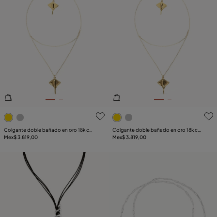
4.1de 5 Valoración del cliente
4.1de 5 Valoración del clien
Colgante doble bañado en oro 18k con
Colgante doble bañado en oro 18k con
mantarraya
Mex$ 3.819,00
mantarraya
Mex$ 3.819,00