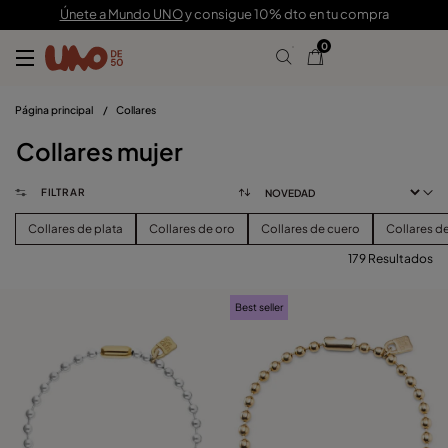
Únete a Mundo UNO
y consigue 10% dto en tu compra
0
Página principal
/
Collares
Collares mujer
FILTRAR
Collares de plata
Collares de oro
Collares de cuero
Collares de
179 Resultados
FILTRAR
Best seller
PRECIO
Ver Productos (
179
)
TALLA
Borrar Filtros