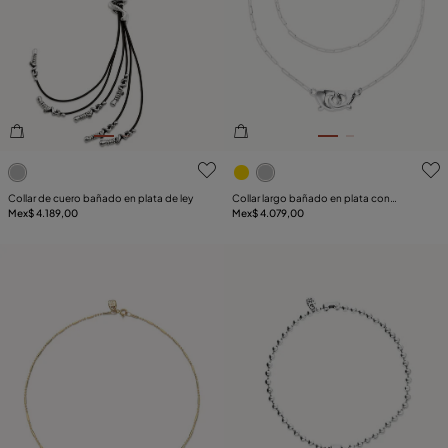
3.1de 5 Valoración del cliente
3.7de 5 Valoración del clie
Collar de cuero bañado en plata de ley
Collar largo bañado en plata con
Mex$ 4.189,00
mosquetón entrelazado
Mex$ 4.079,00