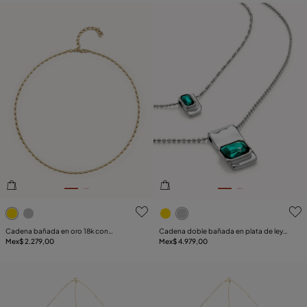
5de 5 Valoración del cliente
4.3de 5 Valoración del clie
Cadena bañada en oro 18k con
Cadena doble bañada en plata de ley
eslabones ovalados finos
Mex$ 2.279,00
con cristales verdes
Mex$ 4.979,00