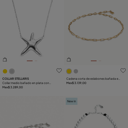
5de 5 Valoración del cliente
4.7de 5 Valoración del clie
COLLAR STELLARIS
Cadena corta de eslabones bañada en
Collar medio bañado en plata con
oro de 18k
Mex$ 3.139,00
estrella de mar
Mex$ 3.289,00
New in