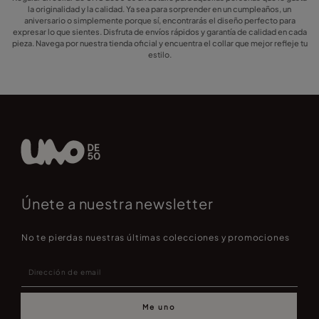
la originalidad y la calidad. Ya sea para sorprender en un cumpleaños, un
aniversario o simplemente porque sí, encontrarás el diseño perfecto para
expresar lo que sientes. Disfruta de envíos rápidos y garantía de calidad en cada
pieza. Navega por nuestra tienda oficial y encuentra el collar que mejor refleje tu
estilo.
Únete a nuestra newsletter
No te pierdas nuestras últimas colecciones y promociones
Me uno