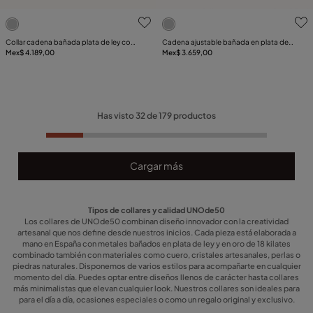
3.2de 5 Valoración del cliente
3.6de 5 Valoración del clie
Collar cadena bañada plata de ley con
Cadena ajustable bañada en plata de
libélula central
Mex$ 4.189,00
ley y figura central
Mex$ 3.659,00
Has visto
32
de
179
productos
Cargar más
Tipos de collares y calidad UNOde50
Los collares de UNOde50 combinan diseño innovador con la creatividad
artesanal que nos define desde nuestros inicios. Cada pieza está elaborada a
mano en España con metales bañados en plata de ley y en oro de 18 kilates
combinado también con materiales como cuero, cristales artesanales, perlas o
piedras naturales. Disponemos de varios estilos para acompañarte en cualquier
momento del día. Puedes optar entre diseños llenos de carácter hasta collares
más minimalistas que elevan cualquier look. Nuestros collares son ideales para
para el día a día, ocasiones especiales o como un regalo original y exclusivo.