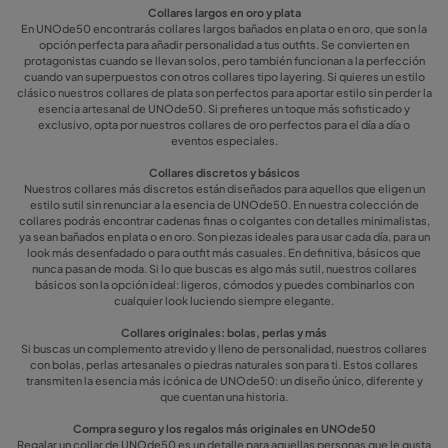
Collares largos en oro y plata
En UNOde50 encontrarás collares largos bañados en plata o en oro, que son la
opción perfecta para añadir personalidad a tus outfits. Se convierten en
protagonistas cuando se llevan solos, pero también funcionan a la perfección
cuando van superpuestos con otros collares tipo layering. Si quieres un estilo
clásico nuestros collares de plata son perfectos para aportar estilo sin perder la
esencia artesanal de UNOde50. Si prefieres un toque más sofisticado y
exclusivo, opta por nuestros collares de oro perfectos para el día a día o
eventos especiales.
Collares discretos y básicos
Nuestros collares más discretos están diseñados para aquellos que eligen un
estilo sutil sin renunciar a la esencia de UNOde50. En nuestra colección de
collares podrás encontrar cadenas finas o colgantes con detalles minimalistas,
ya sean bañados en plata o en oro. Son piezas ideales para usar cada día, para un
look más desenfadado o para outfit más casuales. En definitiva, básicos que
nunca pasan de moda. Si lo que buscas es algo más sutil, nuestros collares
básicos son la opción ideal: ligeros, cómodos y puedes combinarlos con
cualquier look luciendo siempre elegante.
Collares originales: bolas, perlas y más
Si buscas un complemento atrevido y lleno de personalidad, nuestros collares
con bolas, perlas artesanales o piedras naturales son para ti. Estos collares
transmiten la esencia más icónica de UNOde50: un diseño único, diferente y
que cuentan una historia.
Compra seguro y los regalos más originales en UNOde50
Regalar un collar de UNOde50 es un detalle para aquellas personas que le gusta