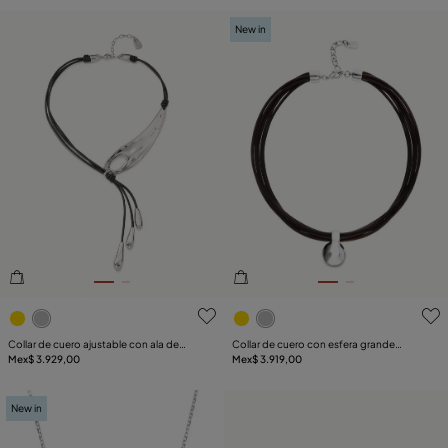
New in
5de 5 Valoración del cliente
3.1de 5 Valoración del clien
Collar de cuero ajustable con ala de
Collar de cuero con esfera grande
libélula bañado en plata de ley
Mex$ 3.929,00
bañada en plata de ley
Mex$ 3.919,00
New in