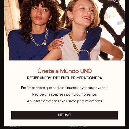
No te pierdas nuestras últimas colecciones y promociones
Me uno
He leído y comprendo la
Política de Privacidad
Únete a Mundo UNO
País/Idioma:
RECIBE UN 10% DTO EN TU PRIMERA COMPRA
Entérate antes que nadie de nuestras ventas privadas.
Recibe una sorpresa por tu cumpleaños
Apúntate a eventos exclusivos para miembros
UNODE50
CONTACTANOS
ME UNO
Pulseras
Únete MUNDO UNO
Collares
Contáctanos