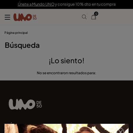
Únete a Mundo UNO
y consigue 10% dto en tu compra
0
Página principal
Búsqueda
¡Lo siento!
No se encontraron resultados para:
Únete a nuestra newsletter