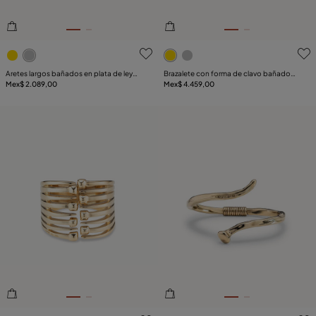
4.6de 5 Valoración del cliente
5de 5 Valoración del client
Aretes largos bañados en plata de ley
Brazalete con forma de clavo bañado
con el icónico clavo de UNOde50
Mex$ 2.089,00
en oro de 18k
Mex$ 4.459,00
3.2de 5 Valoración del cliente
5de 5 Valoración del client