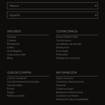
UNODE50
CONTACTANOS
Pulseras
Únete MUNDO UNO
Collares
Contáctanos
Pendientes
Localizador de tiendas
Anillos
Distribución
Guía Regalos
Aviso legal
Joyas para mujer
Privacidad
Blog
Trabaja con nosotros
GUÍA DE COMPRA
INFORMACIÓN
¿Cómo comprar?
Sobre nosotros
Condiciones promocionales
Cambios y devoluciones
Guía de tallas
Garantía
Envíos
Cuida tus joyas
Pagos
Expansión internacional
Política cookies
Comprar con Klarna
Declaración de accesibilidad