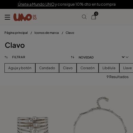
Únete a Mundo UNO
y consigue 10% dto en tu compra
0
Página principal
/
Iconos de marca
/
Clavo
Clavo
FILTRAR
Aguja y botón
Candado
Clavo
Corazón
Libélula
Llave
9 Resultados
FILTRAR
CATEGORIA
Ver Productos (
)
PRECIO
Borrar Filtros