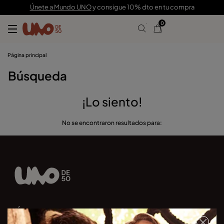
Únete a Mundo UNO
y consigue 10% dto en tu compra
0
Página principal
Búsqueda
¡Lo siento!
No se encontraron resultados para:
Únete a nuestra newsletter