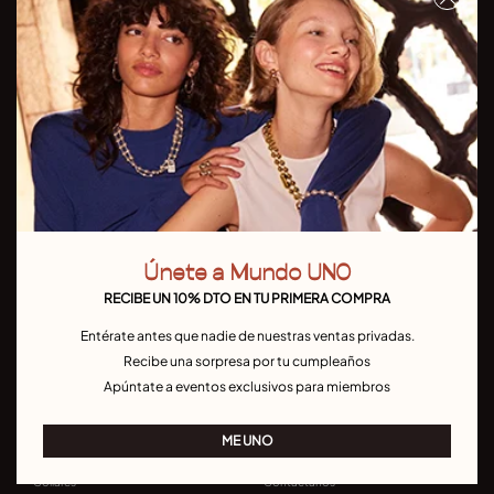
No te pierdas nuestras últimas colecciones y promociones
Me uno
He leído y comprendo la
Política de Privacidad
Únete a Mundo UNO
País/Idioma:
RECIBE UN 10% DTO EN TU PRIMERA COMPRA
Entérate antes que nadie de nuestras ventas privadas.
Recibe una sorpresa por tu cumpleaños
Apúntate a eventos exclusivos para miembros
UNODE50
CONTACTANOS
ME UNO
Pulseras
Únete MUNDO UNO
Collares
Contáctanos