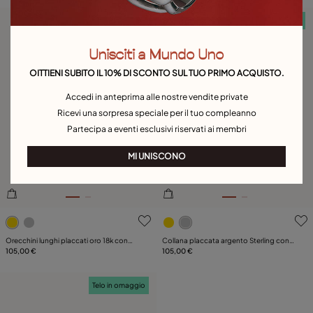
Telo in omaggio
Telo in omaggio
Unisciti a Mundo Uno
OITTIENI SUBITO IL 10% DI SCONTO SUL TUO PRIMO ACQUISTO.
Accedi in anteprima alle nostre vendite private
Ricevi una sorpresa speciale per il tuo compleanno
Partecipa a eventi esclusivi riservati ai membri
MI UNISCONO
4,9 su 5 valutazioni dei clienti
4,1 su 5 valutazioni dei client
Orecchini lunghi placcati oro 18k con
Collana placcata argento Sterling con
l’iconico chiodo di UNOde50
105,00 €
elementi a forma di chiodo
105,00 €
Telo in omaggio