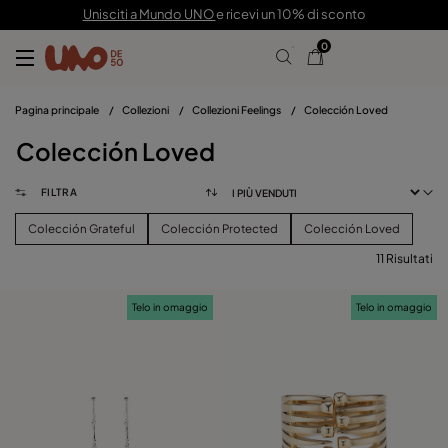
Unisciti a Mundo UNO
e ricevi un 10% di sconto
0
Pagina principale
/
Collezioni
/
Collezioni Feelings
/
Colección Loved
Colección Loved
FILTRA
Colección Grateful
Colección Protected
Colección Loved
11 Risultati
FILTRA
Telo in omaggio
Telo in omaggio
PREZZO
vedere i prodotti (
)
TAGLIE
Eliminare I Filtri