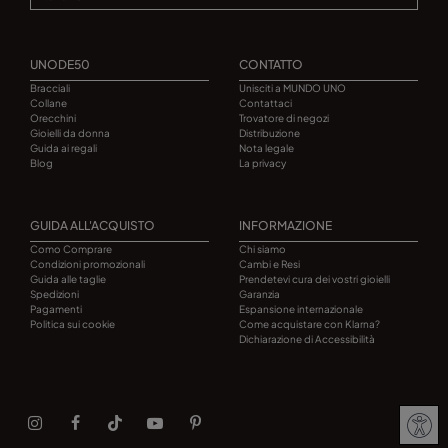
UNODE50
CONTATTO
Bracciali
Unisciti a MUNDO UNO
Collane
Contattaci
Orecchini
Trovatore di negozi
Gioielli da donna
Distribuzione
Guida ai regali
Nota legale
Blog
La privacy
GUIDA ALL'ACQUISTO
INFORMAZIONE
Como Comprare
Chi siamo
Condizioni promozionali
Cambi e Resi
Guida alle taglie
Prendetevi cura dei vostri gioielli
Spedizioni
Garanzia
Pagamenti
Espansione internazionale
Politica sui cookie
Come acquistare con Klarna?
Dichiarazione di Accessibilità