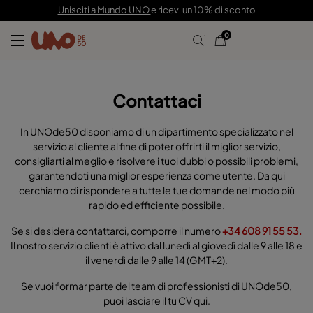
Unisciti a Mundo UNO
e ricevi un 10% di sconto
0
Contattaci
In UNOde50 disponiamo di un dipartimento specializzato nel
servizio al cliente al fine di poter offrirti il miglior servizio,
consigliarti al meglio e risolvere i tuoi dubbi o possibili problemi,
garantendoti una miglior esperienza come utente. Da qui
cerchiamo di rispondere a tutte le tue domande nel modo più
rapido ed efficiente possibile.
Se si desidera contattarci, comporre il numero
+34 608 91 55 53.
Il nostro servizio clienti è attivo dal lunedì al giovedì dalle 9 alle 18 e
il venerdì dalle 9 alle 14 (GMT+2).
Se vuoi formar parte del team di professionisti di UNOde50,
puoi lasciare il tu CV
qui
.