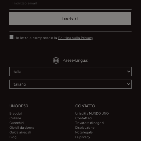
Iscriviti
Ho letto e comprendo la
Politica sulla Privacy
Paese/Lingua:
UNODE50
CONTATTO
Bracciali
Unisciti a MUNDO UNO
Collane
Contattaci
Orecchini
Trovatore di negozi
Gioielli da donna
Distribuzione
Guida ai regali
Nota legale
Blog
La privacy