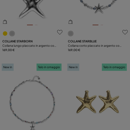
4,4 su 5 valutazioni dei clienti
3,2 su 5 valutazioni dei clien
COLLANE STARBORN
COLLANE STARBLUE
Collana lungo placcato in argento con
Collana corto placcato in argento con
stella marina
169,00 €
cristalli e stella marina grande
169,00 €
New in
Telo in omaggio
New in
Telo in omaggio