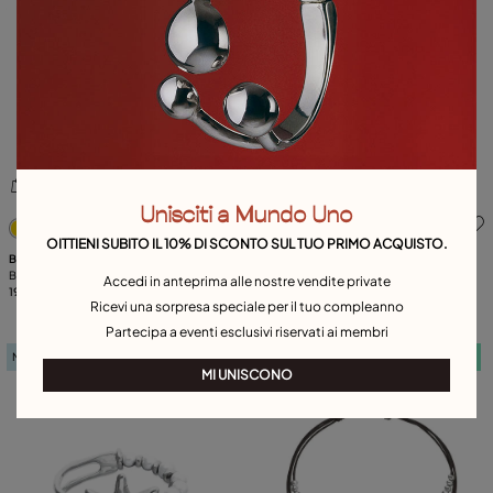
Unisciti a Mundo Uno
4,6 su 5 valutazioni dei clienti
5 su 5 valutazioni dei clienti
OITTIENI SUBITO IL 10% DI SCONTO SUL TUO PRIMO ACQUISTO.
BRACCIALI STELLARIS
COLLANE STELLARIS
Bracciale rigido placcata in oro con
Collana medio placcato in oro con
Accedi in anteprima alle nostre vendite private
stella marina
199,00 €
stella marina
189,00 €
Ricevi una sorpresa speciale per il tuo compleanno
Partecipa a eventi esclusivi riservati ai membri
New in
Telo in omaggio
New in
Telo in omaggio
MI UNISCONO