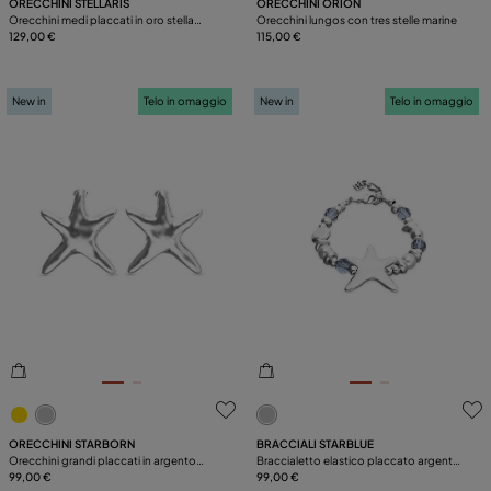
ORECCHINI STELLARIS
ORECCHINI ORION
Orecchini medi placcati in oro stella
Orecchini lungos con tres stelle marine
marina
129,00 €
115,00 €
New in
Telo in omaggio
New in
Telo in omaggio
4,7 su 5 valutazioni dei clienti
3,9 su 5 valutazioni dei clien
ORECCHINI STARBORN
BRACCIALI STARBLUE
Orecchini grandi placcati in argento
Braccialetto elastico placcato argento
stella marina
99,00 €
con cristalli blu e stella marina
99,00 €