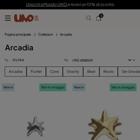
Unisciti a Mundo UNO
e ricevi un 10% di sconto
0
Pagina principale
/
Collezioni
/
Arcadia
Arcadia
FILTRA
Arcadia
Flutter
Core
Gravity
Beat
Roots
Ser Unod
New in
Telo in omaggio
New in
Telo in omaggio
FILTRA
PREZZO
vedere i prodotti (
35
)
TAGLIE
Eliminare I Filtri