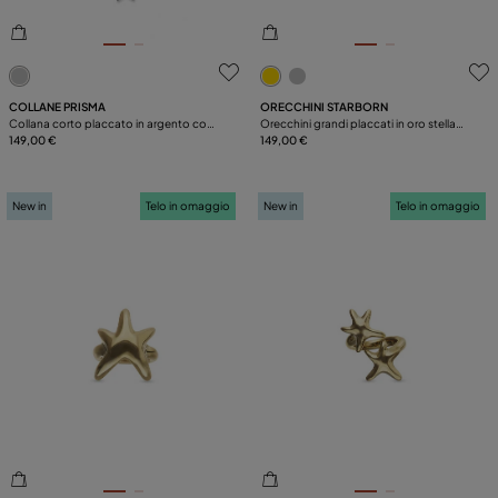
3,1 su 5 valutazioni dei clienti
5 su 5 valutazioni dei clienti
COLLANE PRISMA
ORECCHINI STARBORN
Collana corto placcato in argento con
Orecchini grandi placcati in oro stella
cristalli e stella marina piccola
149,00 €
marina
149,00 €
New in
Telo in omaggio
New in
Telo in omaggio