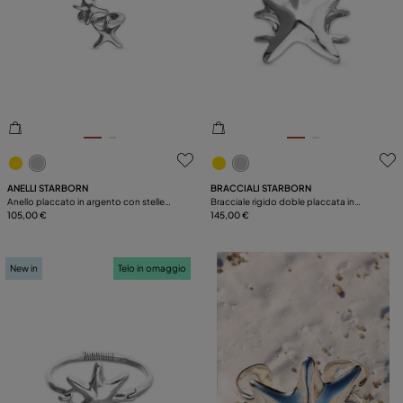
4,6 su 5 valutazioni dei clienti
5 su 5 valutazioni dei clienti
ANELLI STARBORN
BRACCIALI STARBORN
Anello placcato in argento con stelle
Bracciale rigido doble placcata in
marine intrecciate
105,00 €
argento stella marina
145,00 €
New in
Telo in omaggio