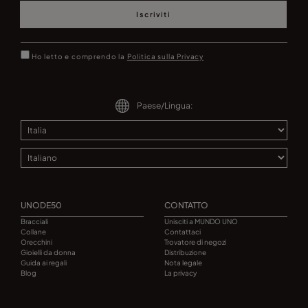
Iscriviti
Ho letto e comprendo la
Politica sulla Privacy
Paese/Lingua:
UNODE50
CONTATTO
Bracciali
Unisciti a MUNDO UNO
Collane
Contattaci
Orecchini
Trovatore di negozi
Gioielli da donna
Distribuzione
Guida ai regali
Nota legale
Blog
La privacy