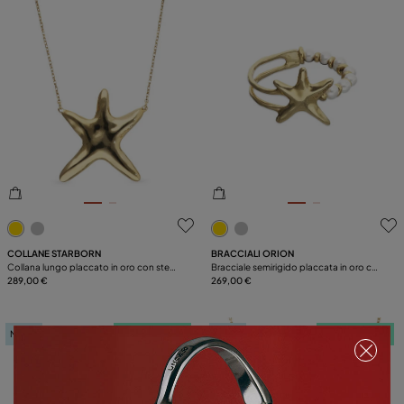
4,7 su 5 valutazioni dei clienti
3,6 su 5 valutazioni dei clien
COLLANE STARBORN
BRACCIALI ORION
Collana lungo placcato in oro con stella
Bracciale semirigido placcata in oro con
marina
289,00 €
perle e stella marina
269,00 €
New in
Telo in omaggio
New in
Telo in omaggio