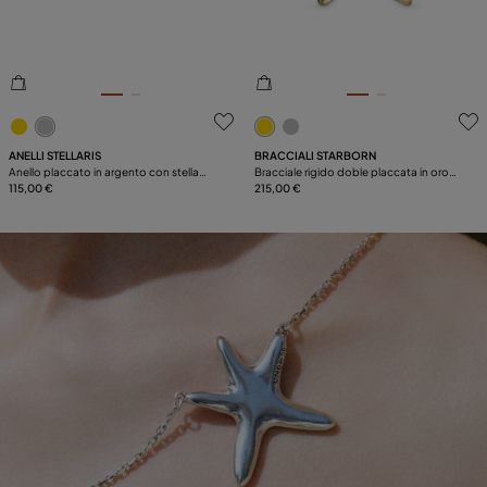
PLACCATURA
COMPONENTI
5 su 5 valutazioni dei clienti
5 su 5 valutazioni dei clienti
PELLE
ANELLI STELLARIS
BRACCIALI STARBORN
CATEGORIA
Anello placcato in argento con stella
Bracciale rigido doble placcata in oro
marina
115,00 €
stella marina
215,00 €