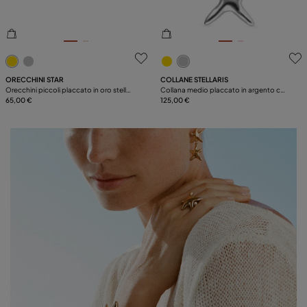
3,5 su 5 valutazioni dei clienti
5 su 5 valutazioni dei clienti
ORECCHINI STAR
COLLANE STELLARIS
Orecchini piccoli placcato in oro stelle
Collana medio placcato in argento con
marine
65,00 €
stella marina
125,00 €