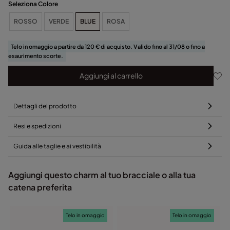
Seleziona Colore
ROSSO
VERDE
BLUE
ROSA
Telo in omaggio a partire da 120 € di acquisto. Valido fino al 31/08 o fino a
esaurimento scorte.
Aggiungi al carrello
Dettagli del prodotto
Resi e spedizioni
Guida alle taglie e ai vestibilità
Aggiungi questo charm al tuo bracciale o alla tua
catena preferita
Telo in omaggio
Telo in omaggio