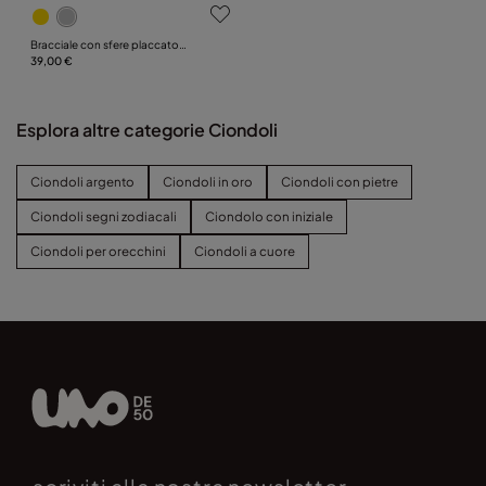
Bracciale con sfere placcato
argento Sterling
39,00 €
Esplora altre categorie Ciondoli
Ciondoli argento
Ciondoli in oro
Ciondoli con pietre
Ciondoli segni zodiacali
Ciondolo con iniziale
Ciondoli per orecchini
Ciondoli a cuore