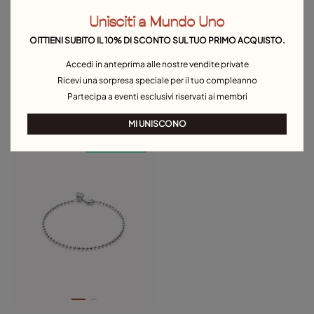
Unisciti a Mundo Uno
OITTIENI SUBITO IL 10% DI SCONTO SUL TUO PRIMO ACQUISTO.
Accedi in anteprima alle nostre vendite private
Ricevi una sorpresa speciale per il tuo compleanno
Partecipa a eventi esclusivi riservati ai membri
Catenina a maglie ovali piccole
Bracciale con maglie medie
placcate argento Sterling con
45,00 €
placcato argento Sterling
39,00 €
MI UNISCONO
chiusura a moschettone
Telo in omaggio