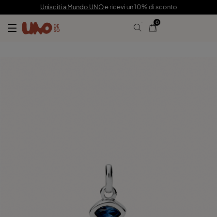
19,00 €
Unisciti a Mundo UNO
e ricevi un 10% di sconto
0