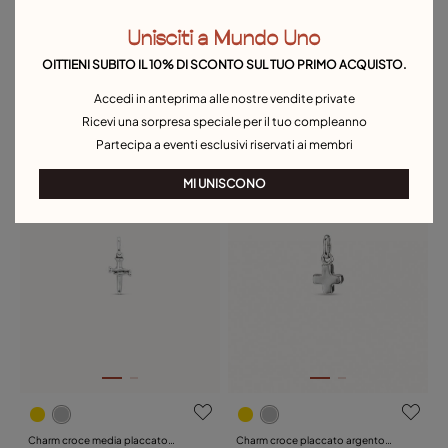
Unisciti a Mundo Uno
OITTIENI SUBITO IL 10% DI SCONTO SUL TUO PRIMO ACQUISTO.
Accedi in anteprima alle nostre vendite private
Charm circolare placcato argento
Charm placcato argento Sterling a
Sterling con cristallo
39,00 €
forma di mano con cristallo di
35,00 €
Ricevi una sorpresa speciale per il tuo compleanno
Murano turchese al centro
Partecipa a eventi esclusivi riservati ai membri
Telo in omaggio
Telo in omaggio
MI UNISCONO
Charm croce media placcato
Charm croce placcato argento