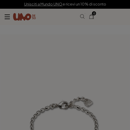
45,00 €
Unisciti a Mundo UNO
e ricevi un 10% di sconto
0