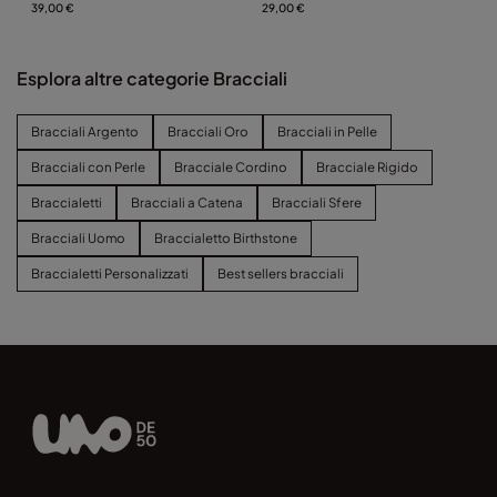
argento Sterling
39,00 €
Sterling
29,00 €
Esplora altre categorie Bracciali
Bracciali Argento
Bracciali Oro
Bracciali in Pelle
Bracciali con Perle
Bracciale Cordino
Bracciale Rigido
Braccialetti
Bracciali a Catena
Bracciali Sfere
Bracciali Uomo
Braccialetto Birthstone
Braccialetti Personalizzati
Best sellers bracciali