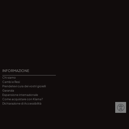
INFORMAZIONE
Chi siamo
Cambi e Resi
Prendetevi cura dei vostri gioielli
Garanzia
Espansione internazionale
Come acquistare con Klarna?
Dichiarazione di Accessibilità