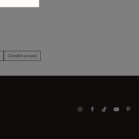
terling con chiusura a
oschettone
Ciondoli a cuore