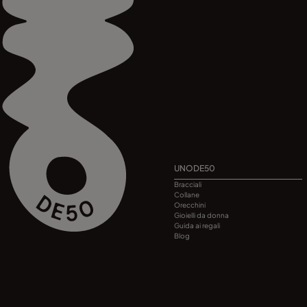
UNODE50
Bracciali
Collane
Orecchini
Gioielli da donna
Guida ai regali
Blog