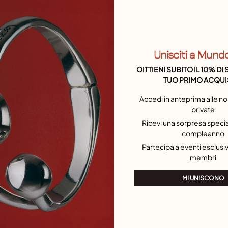
C
p
5
Unisciti a Mund
OITTIENI SUBITO IL 10% D
TUO PRIMO ACQUI
Accedi in anteprima alle no
private
Ricevi una sorpresa special
compleanno
Partecipa a eventi esclusivi
membri
MI UNISCONO
C
p
4