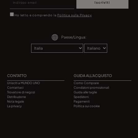
Iscriviti
Ho letto e comprendo la
Politica sulla Privacy
Paese/Lingua:
CONTATTO
GUIDA ALL'ACQUISTO
Unisciti a MUNDO UNO
Como Comprare
Contattaci
Condizioni promozionali
Trovatore di negozi
Guida alle taglie
Distribuzione
Spedizioni
Nota legale
Pagamenti
La privacy
Politica sui cookie