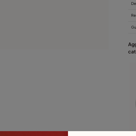
De
Re
Gui
Agg
cat