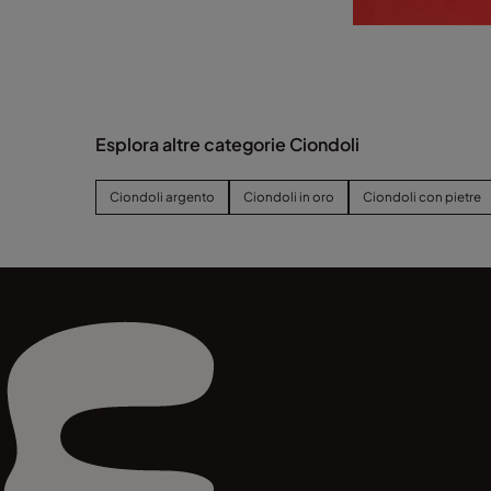
Esplora altre categorie Ciondoli
Ciondoli argento
Ciondoli in oro
Ciondoli con pietre