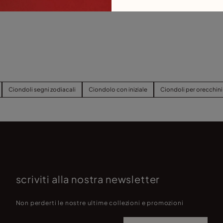
S
m
Ciondoli segni zodiacali
Ciondolo con iniziale
Ciondoli per orecchini
scriviti alla nostra newsletter
Non perderti le nostre ultime collezioni e promozioni