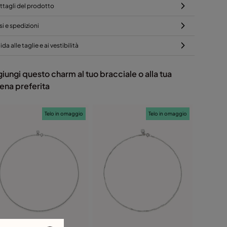
ttagli del prodotto
si e spedizioni
da alle taglie e ai vestibilità
iungi questo charm al tuo bracciale o alla tua
ena preferita
Telo in omaggio
Telo in omaggio