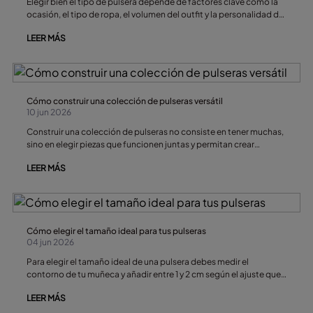
Elegir bien el tipo de pulsera depende de factores clave como la
ocasión, el tipo de ropa, el volumen del outfit y la personalidad de
quien la lleva. Una buena elección puede transformar un look
LEER MÁS
sencillo en un conjunto con más personalidad y equilibrio visual,
convirtiéndolo de básico a una declaración de intenciones.
Cómo construir una colección de pulseras versátil
10 jun 2026
Construir una colección de pulseras no consiste en tener muchas,
sino en elegir piezas que funcionen juntas y permitan crear
diferentes combinaciones según el estilo, la ocasión o la
LEER MÁS
temporada. Construir un joyero inteligente te permite transformar
un look básico de diario en una propuesta sofisticada con solo
intercambiar o superponer tus complementos.
Cómo elegir el tamaño ideal para tus pulseras
04 jun 2026
Para elegir el tamaño ideal de una pulsera debes medir el
contorno de tu muñeca y añadir entre 1 y 2 cm según el ajuste que
prefieras. Las pulseras ajustadas suelen quedar más elegantes,
LEER MÁS
mientras que los diseños rígidos o tipo brazalete necesitan algo
más de holgura para resultar cómodos en el día a día.