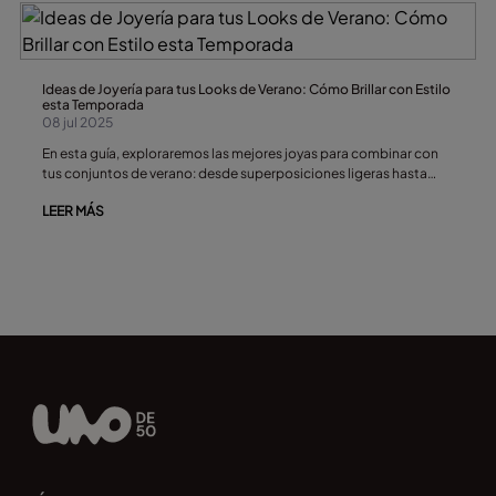
Ideas de Joyería para tus Looks de Verano: Cómo Brillar con Estilo
esta Temporada
08 jul 2025
En esta guía, exploraremos las mejores joyas para combinar con
tus conjuntos de verano: desde superposiciones ligeras hasta
piezas llamativas. Ya sea que te guste el encanto bohemio, la
LEER MÁS
elegancia minimalista o los colores divertidos, aquí encontrarás
inspiración que necesitas para lucir tu joyería este verano