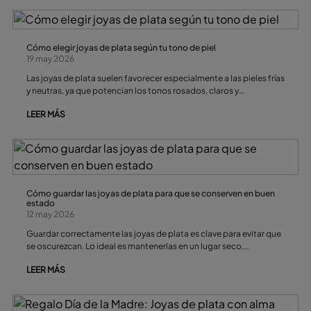
Cómo elegir joyas de plata según tu tono de piel
19 may 2026
Las joyas de plata suelen favorecer especialmente a las pieles frías
y neutras, ya que potencian los tonos rosados, claros y
bronceados fríos. Sin embargo, elegir entre plata u oro depende
LEER MÁS
también del subtono de piel, el contraste natural y el efecto que
quieras conseguir.
Cómo guardar las joyas de plata para que se conserven en buen
estado
12 may 2026
Guardar correctamente las joyas de plata es clave para evitar que
se oscurezcan. Lo ideal es mantenerlas en un lugar seco,
separadas entre sí y protegidas del aire y la humedad, ya que estos
LEER MÁS
factores aceleran el ennegrecimiento del metal.