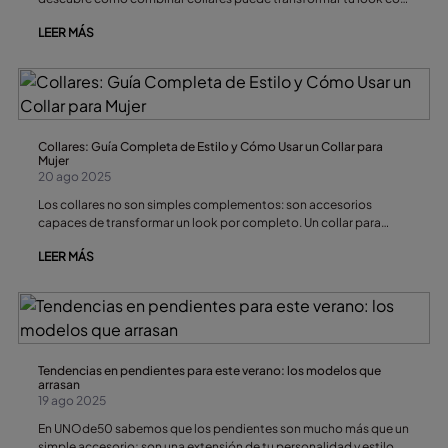
elegancia. Collares de oro para mujer, artesanales y únicos,
LEER MÁS
diseñados en España por UNOde50
Collares: Guía Completa de Estilo y Cómo Usar un Collar para
Mujer
20 ago 2025
Los collares no son simples complementos: son accesorios
capaces de transformar un look por completo. Un collar para
mujer puede aportar elegancia, sofisticación, frescura o
LEER MÁS
personalidad, dependiendo de cómo lo combines y de la ocasión.
En esta guía descubrirás cómo usar collares mujer en diferentes
contextos, qué estilos elegir y cuáles evitar para que tu accesorio
se convierta en el verdadero protagonista de tu outfit.
Tendencias en pendientes para este verano: los modelos que
arrasan
19 ago 2025
En UNOde50 sabemos que los pendientes son mucho más que un
simple accesorio; son una extensión de tu personalidad y estilo.