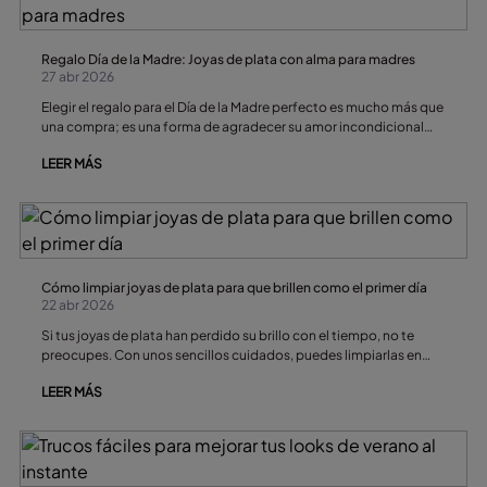
Regalo Día de la Madre: Joyas de plata con alma para madres
27 abr 2026
Elegir el regalo para el Día de la Madre perfecto es mucho más que
una compra; es una forma de agradecer su amor incondicional
con un símbolo que perdure. Las joyas de plata son la elección
LEER MÁS
predilecta por su brillo, durabilidad y ese significado emocional
que las convierte en tesoros personales.
Cómo limpiar joyas de plata para que brillen como el primer día
22 abr 2026
Si tus joyas de plata han perdido su brillo con el tiempo, no te
preocupes. Con unos sencillos cuidados, puedes limpiarlas en
casa y devolverles su aspecto original en pocos minutos.
LEER MÁS