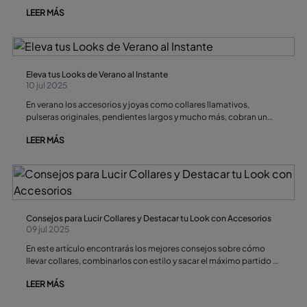
pulseras son el complemento perfecto para añadir un toque
LEER MÁS
fresco, bohemio o elegante a cualquier atuendo. Ya prefieras lo
minimalista, lo clásico o lo llamativo, siempre hay una pulsera para
ti. A continuación, te contamos cuáles son las mejores pulseras
para este verano, los materiales de moda como la plata o el cuero,
y las tendencias que marcarán la temporada.
Eleva tus Looks de Verano al Instante
10 jul 2025
En verano los accesorios y joyas como collares llamativos,
pulseras originales, pendientes largos y mucho más, cobran un
protagonismo total.
LEER MÁS
Consejos para Lucir Collares y Destacar tu Look con Accesorios
09 jul 2025
En este artículo encontrarás los mejores consejos sobre cómo
llevar collares, combinarlos con estilo y sacar el máximo partido a
tus accesorios.
LEER MÁS