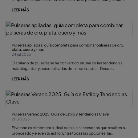
Este verano, las tendencias llegan cargadas de creatividad,
LEER MÁS
versatilidad y un toque de sofisticación que marca la diferencia. Si
quieres destacar y transformar tus looks, estas son las tendencias
de pendientes que no pueden faltar en tu colección.
Pulseras apiladas: guía completa para combinar pulseras de oro,
plata, cuero y más
24 jul 2025
El apilado de pulseras se ha convertido en una de las tendencias
más elegantes y personalizadas de la moda actual. Desde
pulseras de oro hasta pulseras de cuero, combinar varias piezas en
LEER MÁS
un mismo brazo transforma cualquier look, ya sea casual o formal.
Ya sea que busques un brazalete rígido llamativo, una pulsera de
bolas delicada o una pulsera personalizada, los consejos para
apilar pulseras te ayudarán a crear un estilo equilibrado y
sofisticado.
Pulseras Verano 2025: Guía de Estilo y Tendencias Clave
21 jul 2025
El verano es el momento ideal para lucir accesorios que resalten tu
bronceado y eleven tu estilo. Entre todas las opciones, las