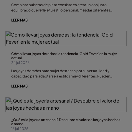
Combinar pulseras de plata consiste en crear un conjunto
equilibrado que refleje tu estilo personal. Mezclar diferentes
texturas, grosores y diseños permite conseguir un efecto
LEER MÁS
dinámico sin sobrecargar la muñeca, adaptando el stacking tanto
a looks informales como a ocasiones especiales.
Cómo llevar joyas doradas: la tendencia 'Gold Fever' en la mujer
actual
24 jul 2026
Las joyas doradas para mujer destacan por su versatilidad y
capacidad para adaptarse a estilos muy diferentes. Pueden
combinarse con looks casuales o elegantes, llevarse de forma
LEER MÁS
minimalista o mediante la técnica del layering, y seguir siendo una
de las principales tendencias en joyería contemporánea.
¿Qué es la joyería artesanal? Descubre el valor de las joyas hechas
a mano
16 jul 2026