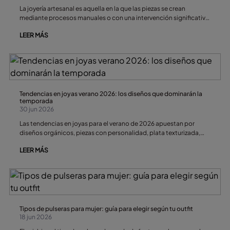
La joyería artesanal es aquella en la que las piezas se crean
mediante procesos manuales o con una intervención significativa
del artesano. Se caracteriza por la atención al detalle, la
LEER MÁS
producción limitada, el diseño propio y unos acabados que
aportan personalidad y exclusividad a cada joya.
Tendencias en joyas verano 2026: los diseños que dominarán la
temporada
30 jun 2026
Las tendencias en joyas para el verano de 2026 apuestan por
diseños orgánicos, piezas con personalidad, plata texturizada,
pulseras en capas y accesorios inspirados en el mar. La clave será
LEER MÁS
combinar piezas versátiles con elementos artesanales que
aporten identidad a cada look. Durante los meses más cálidos del
año, los complementos abandonan la rigidez geométrica para
mimetizarse con la frescura, el relieve y la luz de la temporada
estival.
Tipos de pulseras para mujer: guía para elegir según tu outfit
18 jun 2026