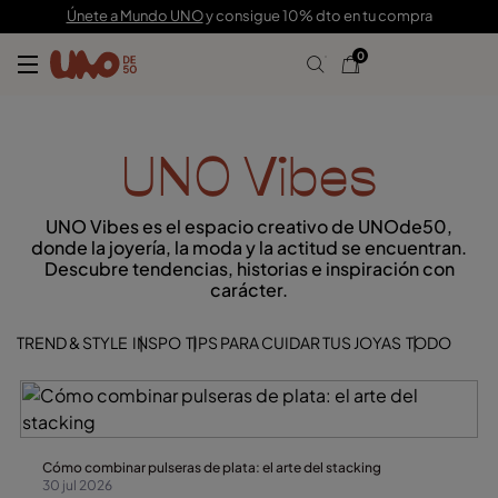
Únete a Mundo UNO
y consigue 10% dto en tu compra
0
UNO Vibes
UNO Vibes es el espacio creativo de UNOde50,
donde la joyería, la moda y la actitud se encuentran.
Descubre tendencias, historias e inspiración con
carácter.
TREND & STYLE
INSPO
TIPS PARA CUIDAR TUS JOYAS
TODO
Cómo combinar pulseras de plata: el arte del stacking
30 jul 2026