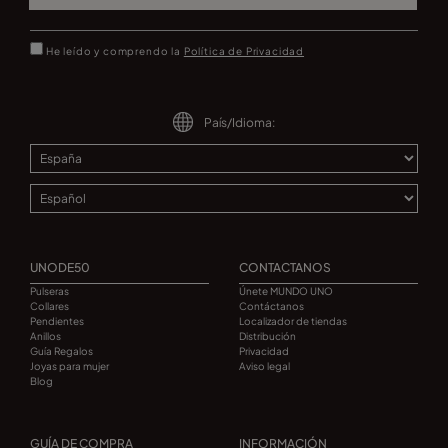
He leído y comprendo la
Política de Privacidad
País/Idioma:
UNODE50
CONTACTANOS
Pulseras
Únete MUNDO UNO
Collares
Contáctanos
Pendientes
Localizador de tiendas
Anillos
Distribución
Guía Regalos
Privacidad
Joyas para mujer
Aviso legal
Blog
GUÍA DE COMPRA
INFORMACIÓN