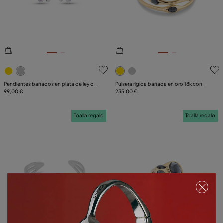
5 de 5 Valoraciones de clientes
5 de 5 Valoraciones de clie
Pendientes bañados en plata de ley con
Pulsera rígida bañada en oro 18k con
cristal multicolor
99,00 €
cristales grises
235,00 €
Toalla regalo
Toalla regalo