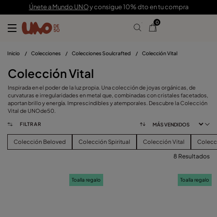
Únete a Mundo UNO
y consigue 10% dto en tu compra
0
Inicio
/
Colecciones
/
Colecciones Soulcrafted
/
Colección Vital
Colección Vital
Inspirada en el poder de la luz propia. Una colección de joyas orgánicas, de
curvaturas e irregularidades en metal que, combinadas con cristales facetados,
aportan brillo y energía. Imprescindibles y atemporales. Descubre la Colección
Vital de UNOde50.
FILTRAR
Colección Beloved
Colección Spiritual
Colección Vital
Colecc
8 Resultados
FILTRAR
Toalla regalo
Toalla regalo
PRECIO
Ver Productos (
)