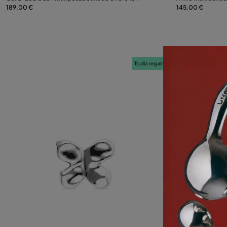
189,00 €
mariposa
145,00 €
Añadir al carrito
12
Toalla regalo