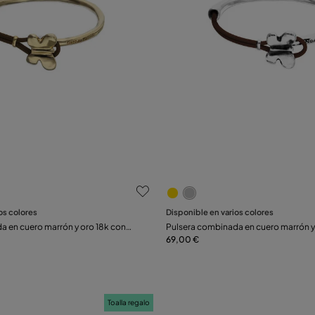
raciones de clientes
5 de 5 Valoraciones de clie
Seleccionar talla
os colores
Disponible en varios colores
a en cuero marrón y oro 18k con
Pulsera combinada en cuero marrón y 
M
L
S
M
osa
con adorno de mariposa
69,00 €
Toalla regalo