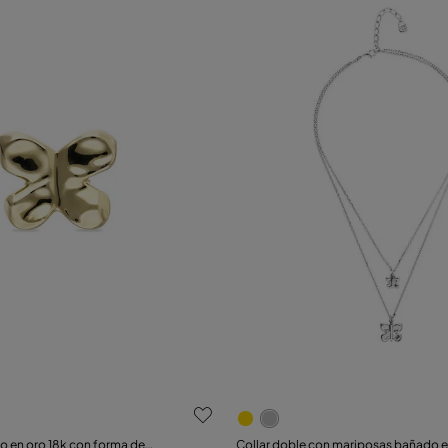
aciones de clientes
3,3 de 5 Valoraciones de cl
o en oro 18k con forma de
Collar doble con mariposas bañado en