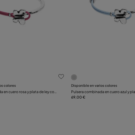
oraciones de clientes
5 de 5 Valoraciones de clie
Seleccionar talla
os colores
Disponible en varios colores
 en cuero rosa y plata de ley con
Pulsera combinada en cuero azul y pla
M
L
S
M
osa
adorno de mariposa
69,00 €