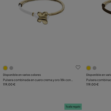
5 de 5 Valoraciones de clientes
4,1 de 5 Valo
Seleccionar talla
Seleccionar talla
Disponible en varios colores
Disponible en vari
Pulsera combinada en cuero crema y oro 18k con
Pulsera combinad
S
M
L
S
adorno de mariposa
119,00 €
adorno de marip
119,00 €
Toalla regalo