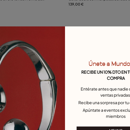
139,00 €
Añadir al carrito
15
18
21
Toalla regalo
Únete a Mund
RECIBE UN 10% DTO EN 
COMPRA
Entérate antes que nadie 
ventas privadas
Recibe una sorpresa por t
Apúntate a eventos exclu
miembros