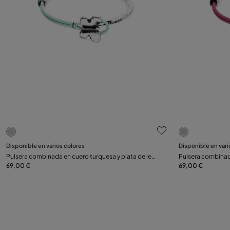
5 de 5 Valoraciones de clientes
4,2 de 5 Val
Seleccionar talla
Seleccionar talla
Disponible en varios colores
Disponible en vari
Pulsera combinada en cuero turquesa y plata de ley
Pulsera combinada
S
M
L
S
con adorno de mariposa
69,00 €
adorno de marip
69,00 €