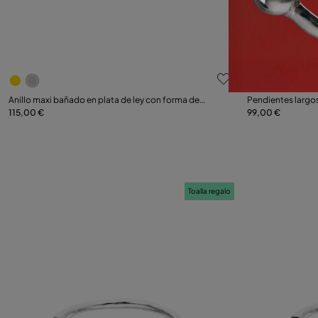
3,5 de 5 Valoraciones de clientes
4,3 de 5 Val
Seleccionar talla
Anillo maxi bañado en plata de ley con forma de
Pendientes largo
mariposa
115,00 €
en forma de mari
99,00 €
12
15
18
21
Toalla regalo