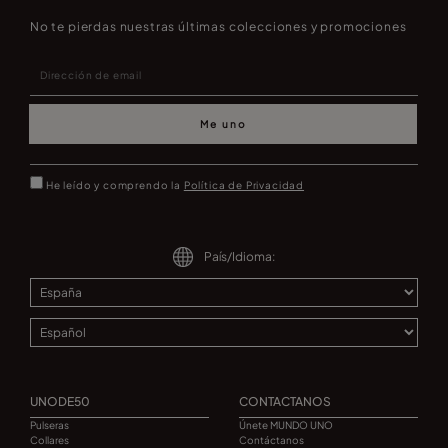
No te pierdas nuestras últimas colecciones y promociones
Me uno
He leído y comprendo la
Política de Privacidad
País/Idioma:
UNODE50
CONTACTANOS
Pulseras
Únete MUNDO UNO
Collares
Contáctanos