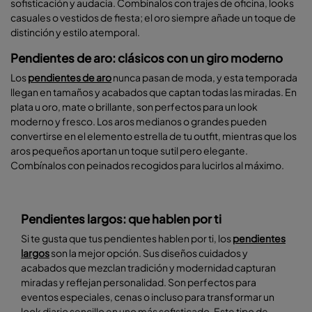
sofisticación y audacia. Combínalos con trajes de oficina, looks
casuales o vestidos de fiesta; el oro siempre añade un toque de
distinción y estilo atemporal.
Pendientes de aro: clásicos con un giro moderno
Los
pendientes de aro
nunca pasan de moda, y esta temporada
llegan en tamaños y acabados que captan todas las miradas. En
plata u oro, mate o brillante, son perfectos para un look
moderno y fresco. Los aros medianos o grandes pueden
convertirse en el elemento estrella de tu outfit, mientras que los
aros pequeños aportan un toque sutil pero elegante.
Combínalos con peinados recogidos para lucirlos al máximo.
Pendientes largos: que hablen por ti
Si te gusta que tus pendientes hablen por ti, los
pendientes
largos
son la mejor opción. Sus diseños cuidados y
acabados que mezclan tradición y modernidad capturan
miradas y reflejan personalidad. Son perfectos para
eventos especiales, cenas o incluso para transformar un
look diario sencillo en uno más sofisticado. Este tipo de