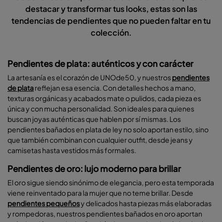
destacar y transformar tus looks, estas son las
tendencias de pendientes que no pueden faltar en tu
colección.
Pendientes de plata: auténticos y con carácter
La artesanía es el corazón de UNOde50, y nuestros
pendientes
de plata
reflejan esa esencia. Con detalles hechos a mano,
texturas orgánicas y acabados mate o pulidos, cada pieza es
única y con mucha personalidad. Son ideales para quienes
buscan joyas auténticas que hablen por sí mismas. Los
pendientes bañados en plata de ley no solo aportan estilo, sino
que también combinan con cualquier outfit, desde jeans y
camisetas hasta vestidos más formales.
Pendientes de oro: lujo moderno para brillar
El oro sigue siendo sinónimo de elegancia, pero esta temporada
viene reinventado para la mujer que no teme brillar. Desde
pendientes pequeños
y delicados hasta piezas más elaboradas
y rompedoras, nuestros pendientes bañados en oro aportan