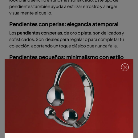
pendientes también ayuda a estilizar el rostro y alargar
visualmente el cuello.
Pendientes con perlas: elegancia atemporal
Los
pendientes con perlas
, de oro o plata, son delicados y
sofisticados. Son ideales para regalar o para completar tu
colección, aportando un toque clásico que nunca falla.
Pendientes pequeños: minimalismo con estilo
No todo es grande y llamativo; los
pendientes pequeños
son básicos imprescindibles. Con diseños limpios y
delicados, encajan en cualquier ocasión: trabajo, reuniones
informales o salidas diarias. Son ideales para quienes
prefieren un estilo discreto pero con mucho estilo, y
combinan perfectamente con otros accesorios, como
collares finos o anillos minimalistas.
Cómo combinar tus pendientes con distintos
estilos