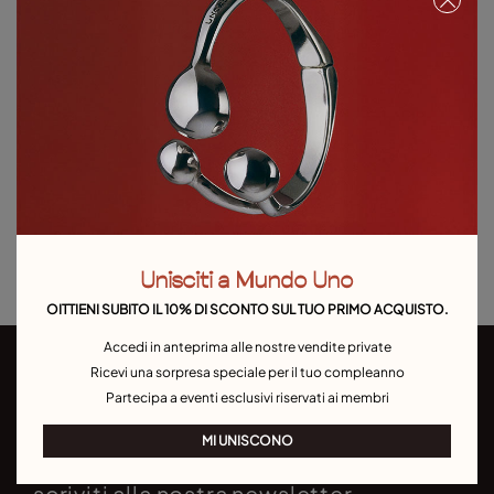
Argent
Telo in omaggio a partire da 120 € di acquisto. Valido fino al 31/08 o fino a
esaurimento scorte.
Aggiungi al carrello
Dettagli del prodotto
Resi e spedizioni
Guida alle taglie e ai vestibilità
Unisciti a Mundo Uno
OITTIENI SUBITO IL 10% DI SCONTO SUL TUO PRIMO ACQUISTO.
Accedi in anteprima alle nostre vendite private
Ricevi una sorpresa speciale per il tuo compleanno
Partecipa a eventi esclusivi riservati ai membri
MI UNISCONO
scriviti alla nostra newsletter