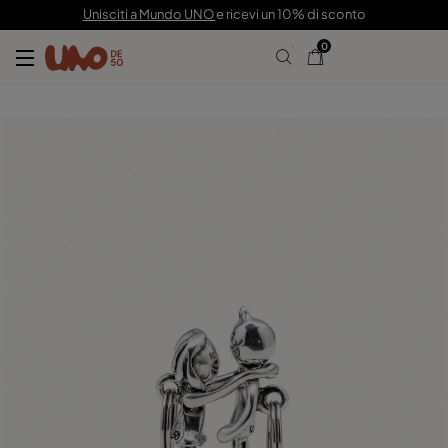
49,00 €
Unisciti a Mundo UNO
e ricevi un 10% di sconto
0