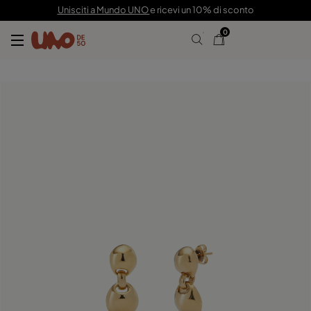
79,00 €
Unisciti a Mundo UNO
e ricevi un 10% di sconto
0