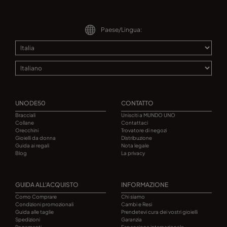
Paese/Lingua:
UNODE50
CONTATTO
Bracciali
Unisciti a MUNDO UNO
Collane
Contattaci
Orecchini
Trovatore di negozi
Gioielli da donna
Distribuzione
Guida ai regali
Nota legale
Blog
La privacy
GUIDA ALL'ACQUISTO
INFORMAZIONE
Como Comprare
Chi siamo
Condizioni promozionali
Cambi e Resi
Guida alle taglie
Prendetevi cura dei vostri gioielli
Spedizioni
Garanzia
Pagamenti
Espansione internazionale