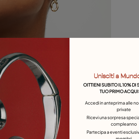
Unisciti a Mund
OITTIENI SUBITO IL 10% D
TUO PRIMO ACQUI
Accedi in anteprima alle no
private
Ricevi una sorpresa special
compleanno
Partecipa a eventi esclusivi
membri