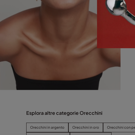
Esplora altre categorie Orecchini
Orecchini in argento
Orecchini in oro
Orecchini con pe