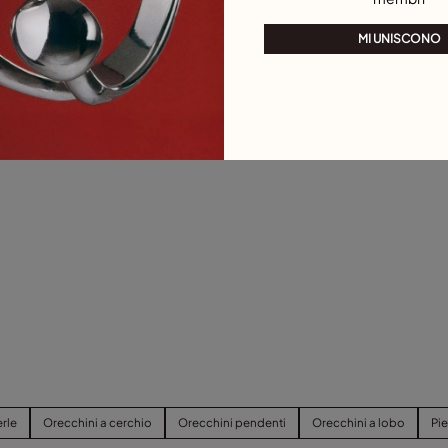
MI UNISCONO
rle
Orecchini a cerchio
Orecchini pendenti
Orecchini a lobo
Pi