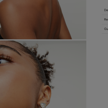
De
Re
Gui