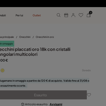
0
ndoli
Per lui
Outlet
 UNOde50
mo
a principale
/
Orecchini
/
Orecchini in oro
 in omaggio
cchini placcati oro 18k con cristalli
angolari multicolori
,00 €
Dorado
iugamano in omaggio a partire da 120 € di acquisto. Valido fino al 31/08 o
 a esaurimento scorte.
Esaurito
Articolo esaurito.
Avvisami