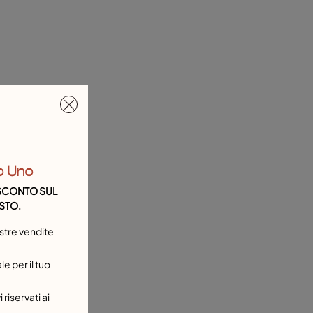
o Uno
I SCONTO SUL
STO.
stre vendite
e per il tuo
 riservati ai