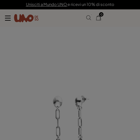
69,00 €
Unisciti a Mundo UNO
e ricevi un 10% di sconto
0