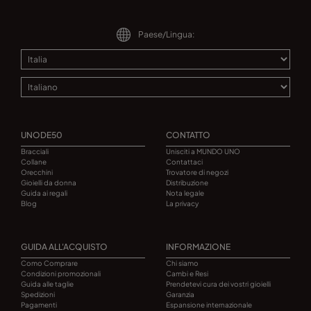
Paese/Lingua:
UNODE50
CONTATTO
Bracciali
Unisciti a MUNDO UNO
Collane
Contattaci
Orecchini
Trovatore di negozi
Gioielli da donna
Distribuzione
Guida ai regali
Nota legale
Blog
La privacy
GUIDA ALL'ACQUISTO
INFORMAZIONE
Como Comprare
Chi siamo
Condizioni promozionali
Cambi e Resi
Guida alle taglie
Prendetevi cura dei vostri gioielli
Spedizioni
Garanzia
Pagamenti
Espansione internazionale