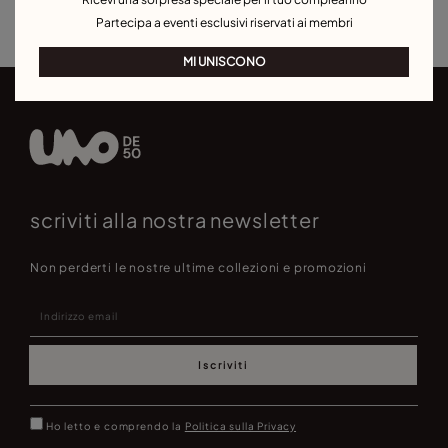
Orecchini per eventi
Partecipa a eventi esclusivi riservati ai membri
MI UNISCONO
scriviti alla nostra newsletter
Non perderti le nostre ultime collezioni e promozioni
Iscriviti
Ho letto e comprendo la
Politica sulla Privacy