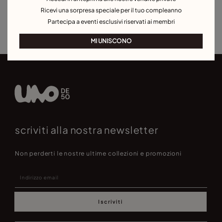
Piercing orecchio
Orecchini a cuore
Orecchini più venduti
Ricevi una sorpresa speciale per il tuo compleanno
Partecipa a eventi esclusivi riservati ai membri
Orecchini per eventi
MI UNISCONO
scriviti alla nostra newsletter
Non perderti le nostre ultime collezioni e promozioni
Iscriviti