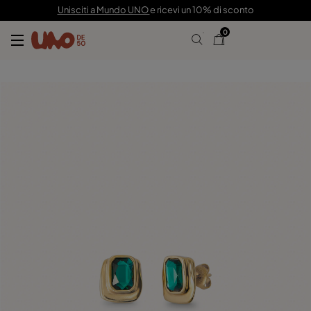
75,00 €
Unisciti a Mundo UNO
e ricevi un 10% di sconto
0