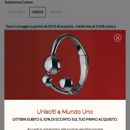
Seleziona Colore
CIELO BLU
VERDE
GRIGIO
Telo in omaggio a partire da 120 € di acquisto. Valido fino al 31/08 o fino a
esaurimento scorte.
Aggiungi al carrello
Dettagli del prodotto
Resi e spedizioni
Guida alle taglie e ai vestibilità
Esplora altre categorie Orecchini
Unisciti a Mundo Uno
Orecchini in argento
Orecchini in oro
Orecchini con perle
OITTIENI SUBITO IL 10% DI SCONTO SUL TUO PRIMO ACQUISTO.
Orecchini a cerchio
Orecchini pendenti
Orecchini a lobo
Accedi in anteprima alle nostre vendite private