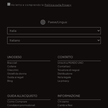
Ho letto e comprendo la
Politica sulla Privacy
Paese/Lingua:
UNODE50
CONTATTO
Bracciali
Unisciti a MUNDO UNO
Collane
Contattaci
Orecchini
Trovatore di negozi
Gioielli da donna
Distribuzione
Guida ai regali
Nota legale
Blog
La privacy
GUIDA ALL'ACQUISTO
INFORMAZIONE
Como Comprare
Chi siamo
Condizioni promozionali
Cambi e Resi