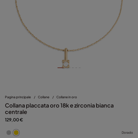
Pagina principale
/
Collane
/
Collane in oro
Collana placcata oro 18k e zirconia bianca
centrale
129,00 €
Dorado