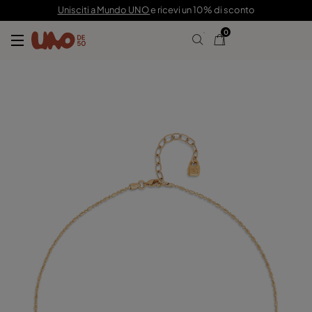
129,00 €
Unisciti a Mundo UNO
e ricevi un 10% di sconto
0