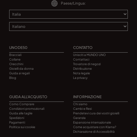
Paese/Lingua:
UNODE50
CONTATTO
Bracciali
Unisciti a MUNDO UNO
Collane
Contattaci
Orecchini
Trovatore di negozi
Gioielli da donna
Distribuzione
Guida ai regali
Nota legale
Blog
La privacy
GUIDA ALL'ACQUISTO
INFORMAZIONE
Como Comprare
Chi siamo
Condizioni promozionali
Cambi e Resi
Guida alle taglie
Prendetevi cura dei vostri gioielli
Spedizioni
Garanzia
Pagamenti
Espansione internazionale
Politica sui cookie
Come acquistare con Klarna?
Dichiarazione di Accessibilità