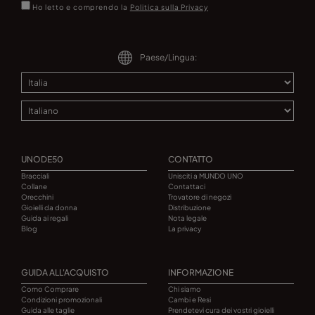
Ho letto e comprendo la
Politica sulla Privacy
Paese/Lingua:
UNODE50
CONTATTO
Bracciali
Unisciti a MUNDO UNO
Collane
Contattaci
Orecchini
Trovatore di negozi
Gioielli da donna
Distribuzione
Guida ai regali
Nota legale
Blog
La privacy
GUIDA ALL'ACQUISTO
INFORMAZIONE
Como Comprare
Chi siamo
Condizioni promozionali
Cambi e Resi
Guida alle taglie
Prendetevi cura dei vostri gioielli