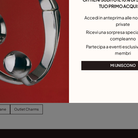
TUO PRIMO ACQUI
Accedi in anteprima alle no
private
Ricevi una sorpresa special
compleanno
Partecipa a eventi esclusivi
membri
MI UNISCONO
lane
Outlet Charms