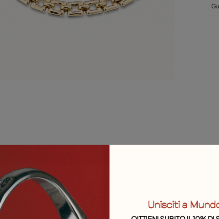
Gui
Unisciti a Mund
OITTIENI SUBITO IL 10% D