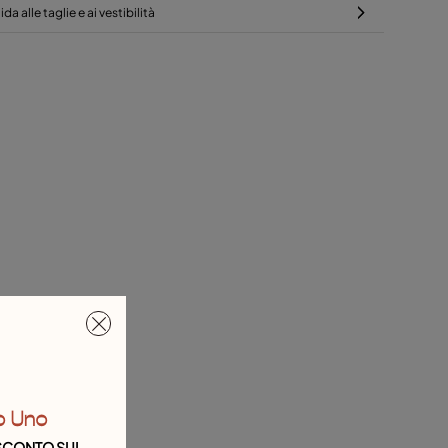
da alle taglie e ai vestibilità
o Uno
I SCONTO SUL