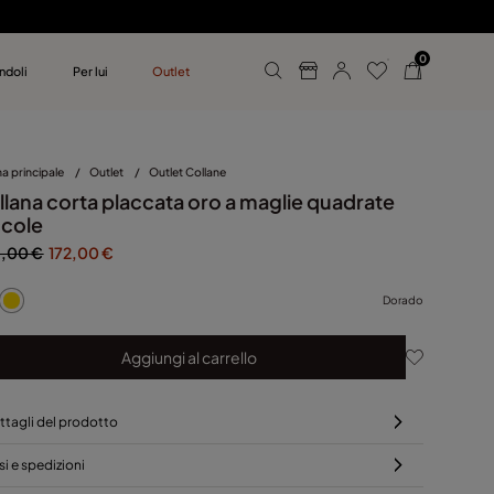
0
ndoli
Per lui
Outlet
 UNOde50
mo
a principale
/
Outlet
/
Outlet Collane
llana corta placcata oro a maglie quadrate
ccole
,00 €
172,00 €
Dorado
Aggiungi al carrello
ttagli del prodotto
si e spedizioni