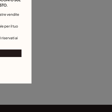
STO.
stre vendite
e per il tuo
 riservati ai