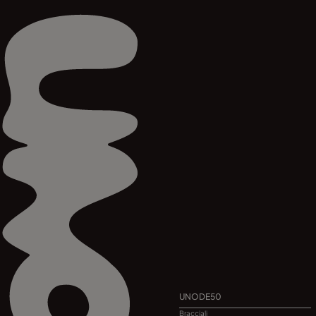
UNODE50
Bracciali