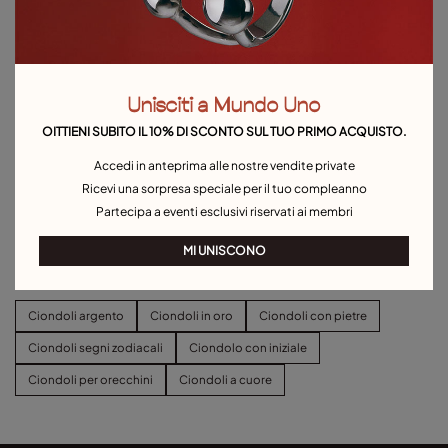
Unisciti a Mundo Uno
OITTIENI SUBITO IL 10% DI SCONTO SUL TUO PRIMO ACQUISTO.
Accedi in anteprima alle nostre vendite private
Ricevi una sorpresa speciale per il tuo compleanno
Catenina lunga placcata argento
Catenina corta placcata argento
Sterling
105,00 €
Sterling
79,00 €
Partecipa a eventi esclusivi riservati ai membri
MI UNISCONO
Esplora altre categorie Ciondoli
Ciondoli argento
Ciondoli in oro
Ciondoli con pietre
Ciondoli segni zodiacali
Ciondolo con iniziale
Ciondoli per orecchini
Ciondoli a cuore