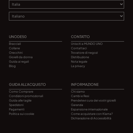
UNODE50
CONTATTO
Bracciali
Unisciti a MUNDO UNO
Collane
Contattaci
Orecchini
Trovatore di negozi
Gioielli da donna
Distribuzione
Guida ai regali
Nota legale
Blog
La privacy
GUIDA ALL'ACQUISTO
INFORMAZIONE
Como Comprare
Chi siamo
Condizioni promozionali
Cambi e Resi
Guida alle taglie
Prendetevi cura dei vostri gioielli
Spedizioni
Garanzia
Pagamenti
Espansione internazionale
Politica sui cookie
Come acquistare con Klarna?
Dichiarazione di Accessibilità