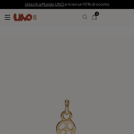
25,00 €
Unisciti a Mundo UNO
e ricevi un 10% di sconto
0