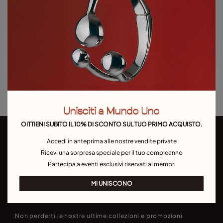
Esaurito
Articolo esaurito.
Avvisami
Dettagli del prodotto
Resi e spedizioni
Guida alle taglie e ai vestibilità
Unisciti a Mundo Uno
OITTIENI SUBITO IL 10% DI SCONTO SUL TUO PRIMO ACQUISTO.
Accedi in anteprima alle nostre vendite private
Ricevi una sorpresa speciale per il tuo compleanno
Partecipa a eventi esclusivi riservati ai membri
MI UNISCONO
scriviti alla nostra newsletter
Non perderti le nostre ultime collezioni e promozioni