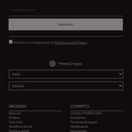
Iscriviti
Ho letto e comprendo la
Politica sulla Privacy
Paese/Lingua:
UNODE50
CONTATTO
Bracciali
Unisciti a MUNDO UNO
Collane
Contattaci
Orecchini
Trovatore di negozi
Gioielli da donna
Distribuzione
Guida ai regali
Nota legale