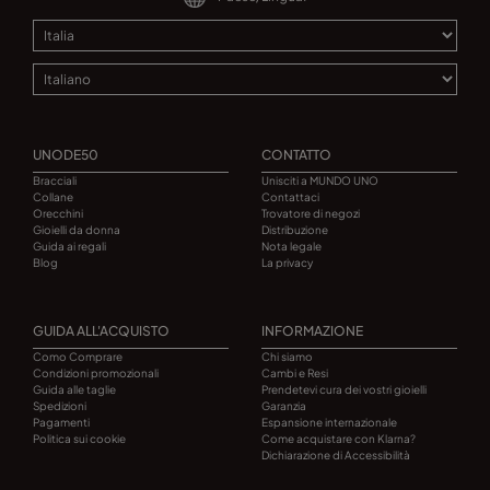
UNODE50
CONTATTO
Bracciali
Unisciti a MUNDO UNO
Collane
Contattaci
Orecchini
Trovatore di negozi
Gioielli da donna
Distribuzione
Guida ai regali
Nota legale
Blog
La privacy
GUIDA ALL'ACQUISTO
INFORMAZIONE
Como Comprare
Chi siamo
Condizioni promozionali
Cambi e Resi
Guida alle taglie
Prendetevi cura dei vostri gioielli
Spedizioni
Garanzia
Pagamenti
Espansione internazionale
Politica sui cookie
Come acquistare con Klarna?
Dichiarazione di Accessibilità