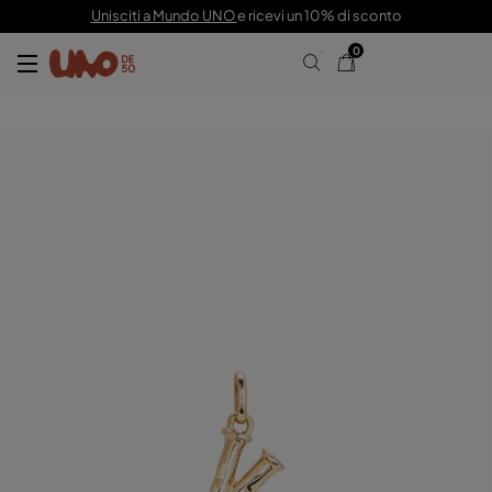
49,00 €
Unisciti a Mundo UNO
e ricevi un 10% di sconto
0