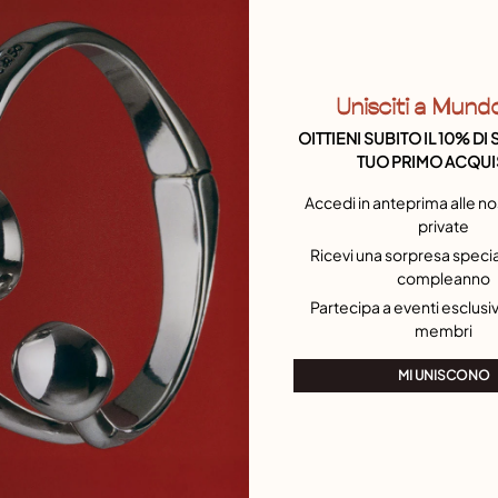
C
a
1
Unisciti a Mund
OITTIENI SUBITO IL 10% D
TUO PRIMO ACQUI
Accedi in anteprima alle no
private
Ricevi una sorpresa special
compleanno
Partecipa a eventi esclusivi
membri
MI UNISCONO
C
c
7
c
c