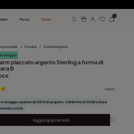
0
ndoli
Per lui
Outlet
 UNOde50
mo
a principale
/
Ciondoli
/
Ciondoli argento
 in omaggio
arm placcato argento Sterling a forma di
tera B
00 €
Argent
 in omaggio a partire da 120 € di acquisto. Valido fino al 31/08 o fino a
rimento scorte.
Aggiungi al carrello