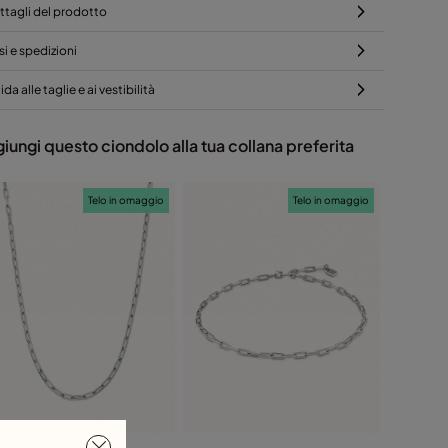
ttagli del prodotto
si e spedizioni
da alle taglie e ai vestibilità
iungi questo ciondolo alla tua collana preferita
Telo in omaggio
Telo in omaggio