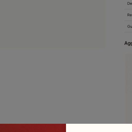
De
Re
Gui
Agg