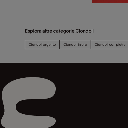
Esplora altre categorie Ciondoli
Ciondoli argento
Ciondoli in oro
Ciondoli con pietre