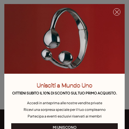
Aggiungi al carrello
Dettagli del prodotto
Resi e spedizioni
Guida alle taglie e ai vestibilità
Esplora altre categorie Outlet
Bracciali
Outlet Anelli
Outlet Orecchini
Outlet Collane
Unisciti a Mundo Uno
Outlet Charms
OITTIENI SUBITO IL 10% DI SCONTO SUL TUO PRIMO ACQUISTO.
Accedi in anteprima alle nostre vendite private
Ricevi una sorpresa speciale per il tuo compleanno
Partecipa a eventi esclusivi riservati ai membri
MI UNISCONO