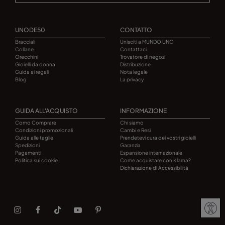
UNODE50
CONTATTO
Bracciali
Unisciti a MUNDO UNO
Collane
Contattaci
Orecchini
Trovatore di negozi
Gioielli da donna
Distribuzione
Guida ai regali
Nota legale
Blog
La privacy
GUIDA ALL'ACQUISTO
INFORMAZIONE
Como Comprare
Chi siamo
Condizioni promozionali
Cambi e Resi
Guida alle taglie
Prendetevi cura dei vostri gioielli
Spedizioni
Garanzia
Pagamenti
Espansione internazionale
Politica sui cookie
Come acquistare con Klarna?
Dichiarazione di Accessibilità