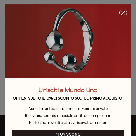
Aggiungi al carrello
Dettagli del prodotto
Resi e spedizioni
Guida alle taglie e ai vestibilità
Esplora altre categorie Outlet
Bracciali
Outlet Anelli
Outlet Orecchini
Outlet Collane
Unisciti a Mundo Uno
Outlet Charms
OITTIENI SUBITO IL 10% DI SCONTO SUL TUO PRIMO ACQUISTO.
Accedi in anteprima alle nostre vendite private
Ricevi una sorpresa speciale per il tuo compleanno
Partecipa a eventi esclusivi riservati ai membri
MI UNISCONO