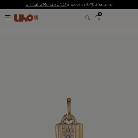
59,00 €
17,00 €
Unisciti a Mundo UNO
e ricevi un 10% di sconto
0