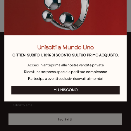
Resi e spedizioni
Guida alle taglie e ai vestibilità
Unisciti a Mundo Uno
OITTIENI SUBITO IL 10% DI SCONTO SUL TUO PRIMO ACQUISTO.
Accedi in anteprima alle nostre vendite private
Ricevi una sorpresa speciale per il tuo compleanno
scriviti alla nostra newsletter
Partecipa a eventi esclusivi riservati ai membri
MI UNISCONO
Non perderti le nostre ultime collezioni e promozioni
Iscriviti