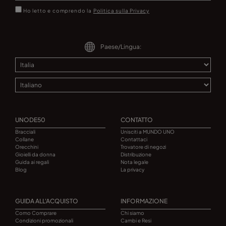
Ho letto e comprendo la
Politica sulla Privacy
Paese/Lingua:
UNODE50
CONTATTO
Bracciali
Unisciti a MUNDO UNO
Collane
Contattaci
Orecchini
Trovatore di negozi
Gioielli da donna
Distribuzione
Guida ai regali
Nota legale
Blog
La privacy
GUIDA ALL'ACQUISTO
INFORMAZIONE
Como Comprare
Chi siamo
Condizioni promozionali
Cambi e Resi