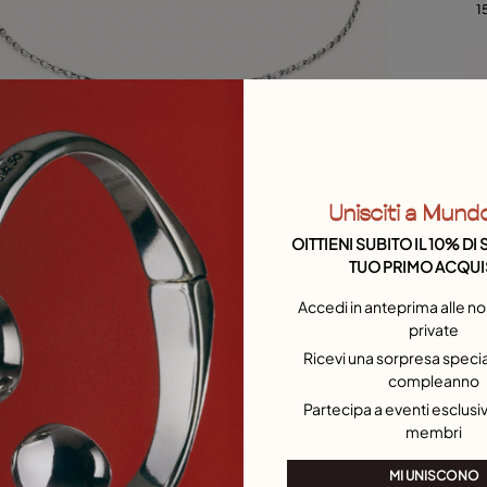
S
1
q
Unisciti a Mund
OITTIENI SUBITO IL 10% D
TUO PRIMO ACQUI
Accedi in anteprima alle no
private
Ricevi una sorpresa special
C
compleanno
S
1
Partecipa a eventi esclusivi
membri
MI UNISCONO