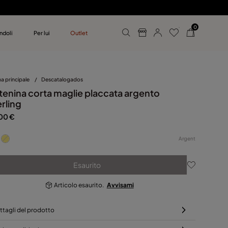
0
ndoli
Per lui
Outlet
 UNOde50
mo
a principale
/
Descatalogados
tenina corta maglie placcata argento
rling
00 €
Argent
Esaurito
Articolo esaurito.
Avvisami
ttagli del prodotto