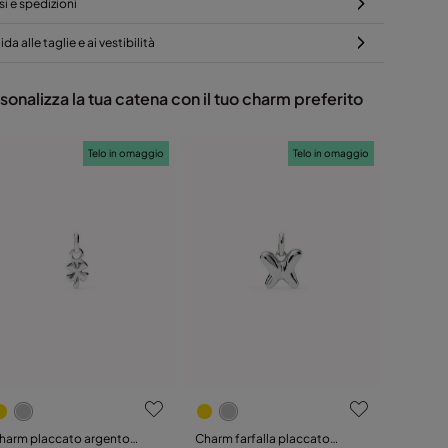
si e spedizioni
da alle taglie e ai vestibilità
sonalizza la tua catena con il tuo charm preferito
Telo in omaggio
Telo in omaggio
harm placcato argento
Charm farfalla placcato