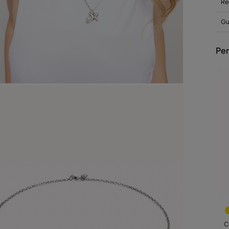
Re
Gui
Per
C