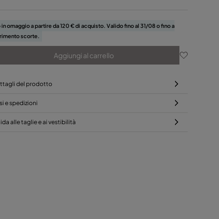
 in omaggio a partire da 120 € di acquisto. Valido fino al 31/08 o fino a
rimento scorte.
Aggiungi al carrello
ttagli del prodotto
si e spedizioni
da alle taglie e ai vestibilità