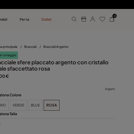
0
ndoli
Per lui
Outlet
 UNOde50
mo
a principale
/
Bracciali
/
Bracciali Argento
 in omaggio
cciale sfere placcato argento con cristallo
ale sfaccettato rosa
00 €
Argent
ziona Colore
ERO
VERDE
BLUE
ROSA
ziona Talla
M