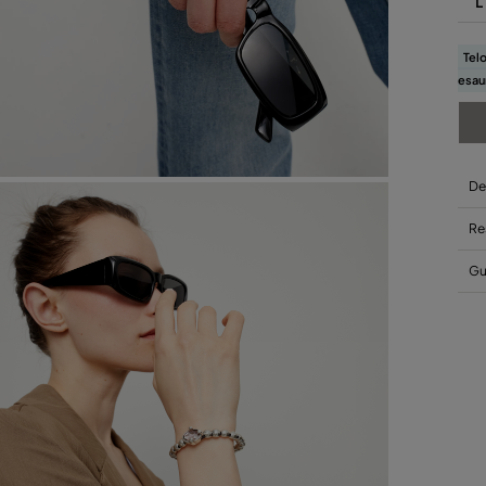
L
Telo
esau
De
Re
Gui