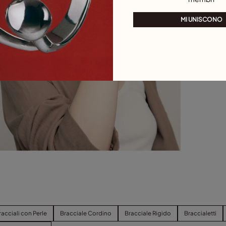
MI UNISCONO
racciali con Perle
Bracciale Cordino
Bracciale Rigido
Braccialetti