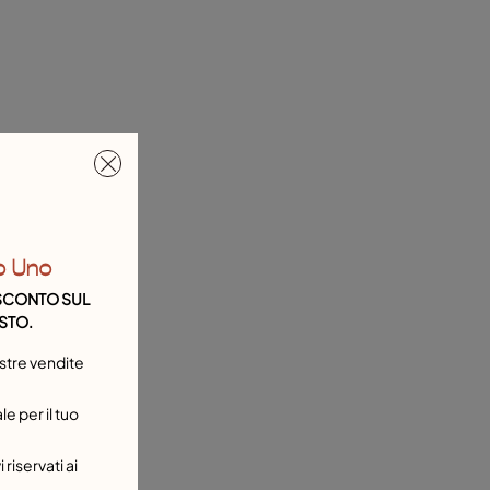
o Uno
I SCONTO SUL
STO.
stre vendite
e per il tuo
 riservati ai