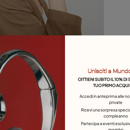
Unisciti a Mund
OITTIENI SUBITO IL 10% D
TUO PRIMO ACQUI
Accedi in anteprima alle no
private
Ricevi una sorpresa special
compleanno
Partecipa a eventi esclusivi
membri