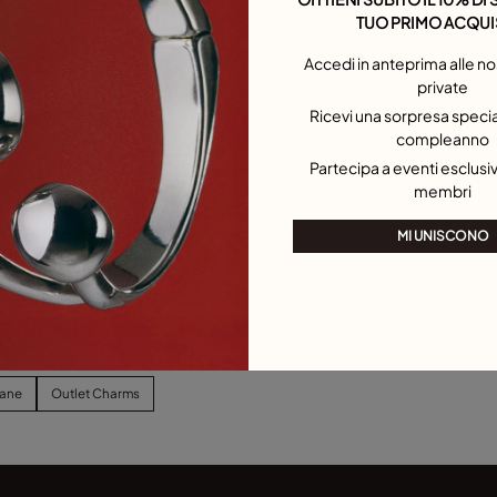
TUO PRIMO ACQUI
Accedi in anteprima alle no
private
Ricevi una sorpresa special
compleanno
Partecipa a eventi esclusivi
membri
MI UNISCONO
lane
Outlet Charms