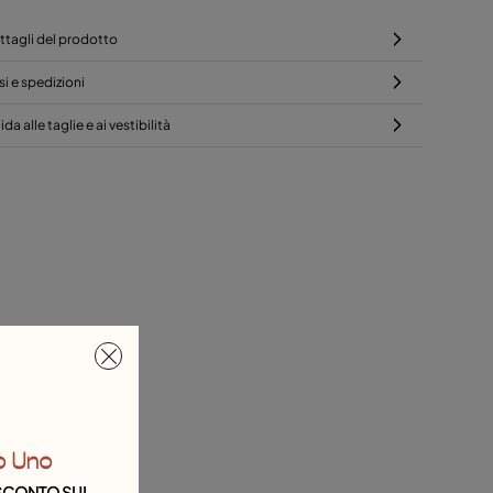
ttagli del prodotto
si e spedizioni
da alle taglie e ai vestibilità
o Uno
I SCONTO SUL