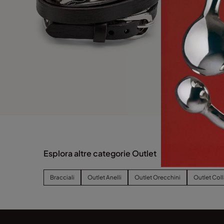
Esplora altre categorie Outlet
Bracciali
Outlet Anelli
Outlet Orecchini
Outlet Col