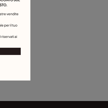
STO.
stre vendite
e per il tuo
 riservati ai