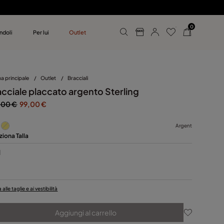
0
ndoli
Per lui
Outlet
 UNOde50
mo
a principale
/
Outlet
/
Bracciali
acciale placcato argento Sterling
,00 €
99,00 €
Argent
ziona Talla
M
alle taglie e ai vestibilità
Aggiungi al carrello