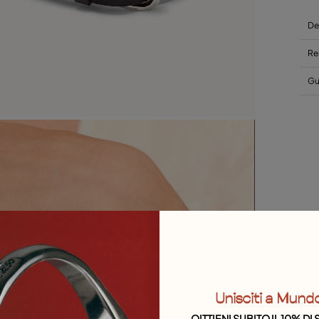
De
Re
Gui
Unisciti a Mund
OITTIENI SUBITO IL 10% D