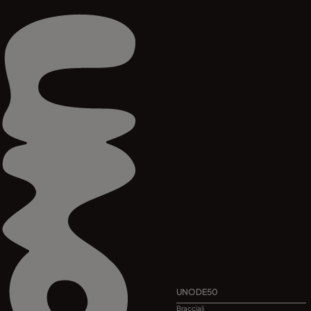
UNODE50
Bracciali