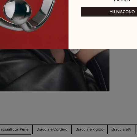
MI UNISCONO
racciali con Perle
Bracciale Cordino
Bracciale Rigido
Braccialetti