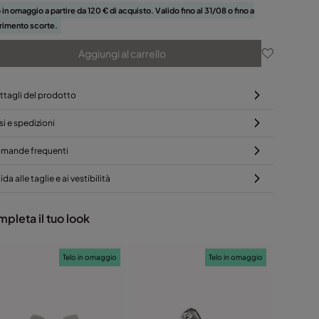
 in omaggio a partire da 120 € di acquisto. Valido fino al 31/08 o fino a
rimento scorte.
Aggiungi al carrello
ttagli del prodotto
si e spedizioni
mande frequenti
da alle taglie e ai vestibilità
pleta il tuo look
Telo in omaggio
Telo in omaggio