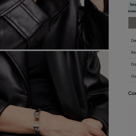
Telo
esau
De
Re
Do
Gui
Com