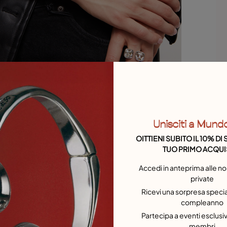
O
s
6
r
Unisciti a Mund
b
OITTIENI SUBITO IL 10% D
TUO PRIMO ACQUI
Accedi in anteprima alle no
private
Ricevi una sorpresa special
compleanno
Partecipa a eventi esclusivi
membri