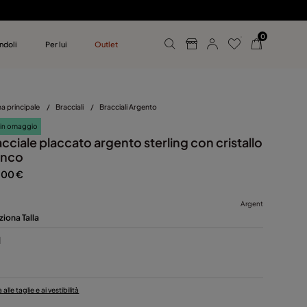
0
ndoli
Per lui
Outlet
 UNOde50
mo
a principale
/
Bracciali
/
Bracciali Argento
 in omaggio
cciale placcato argento sterling con cristallo
anco
,00 €
Argent
ziona Talla
M
alle taglie e ai vestibilità