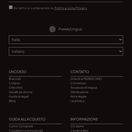
Ho letto e comprendo la
Politica sulla Privacy
Paese/Lingua:
UNODE50
CONTATTO
Bracciali
Unisciti a MUNDO UNO
Collane
Contattaci
Orecchini
Trovatore di negozi
Gioielli da donna
Distribuzione
Guida ai regali
Nota legale
Blog
La privacy
GUIDA ALL'ACQUISTO
INFORMAZIONE
Como Comprare
Chi siamo
Condizioni promozionali
Cambi e Resi