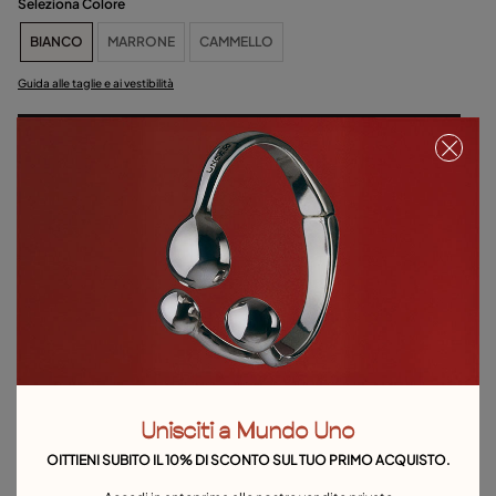
Seleziona Colore
BIANCO
MARRONE
CAMMELLO
Guida alle taglie e ai vestibilità
Seleziona la taglia
Dettagli del prodotto
Resi e spedizioni
Guida alle taglie e ai vestibilità
Esplora altre categorie Bracciali
Bracciali Argento
Bracciali Oro
Bracciali in Pelle
Unisciti a Mundo Uno
Bracciali con Perle
Bracciale Cordino
Bracciale Rigido
OITTIENI SUBITO IL 10% DI SCONTO SUL TUO PRIMO ACQUISTO.
Braccialetti
Bracciali a Catena
Bracciali Sfere