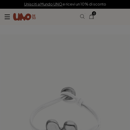
69,00 €
Unisciti a Mundo UNO
e ricevi un 10% di sconto
0