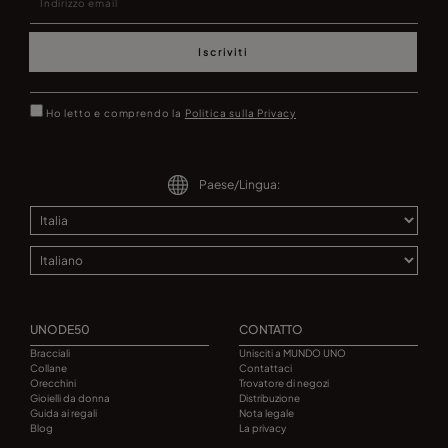
Iscriviti
Ho letto e comprendo la
Politica sulla Privacy
Paese/Lingua:
UNODE50
CONTATTO
Bracciali
Unisciti a MUNDO UNO
Collane
Contattaci
Orecchini
Trovatore di negozi
Gioielli da donna
Distribuzione
Guida ai regali
Nota legale
Blog
La privacy