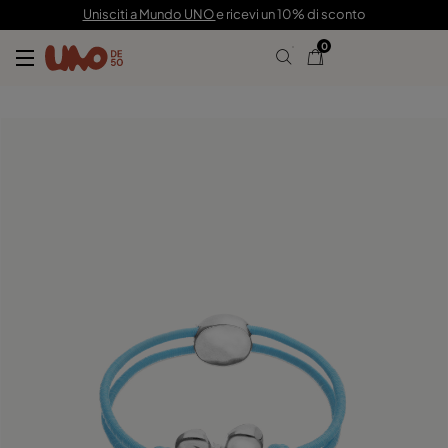
49,00 €
Unisciti a Mundo UNO
e ricevi un 10% di sconto
0