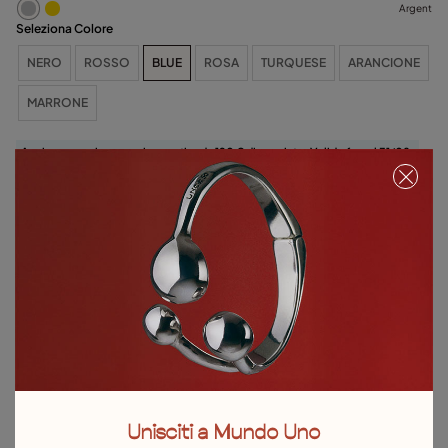
Argent
Seleziona Colore
NERO
ROSSO
BLUE
ROSA
TURQUESE
ARANCIONE
MARRONE
Asciugamano in omaggio a partire da 120 € di acquisto. Valido fino al 31/08 o
fino a esaurimento scorte.
Seleziona la taglia
Dettagli del prodotto
Resi e spedizioni
Guida alle taglie e ai vestibilità
Esplora altre categorie Bracciali
Unisciti a Mundo Uno