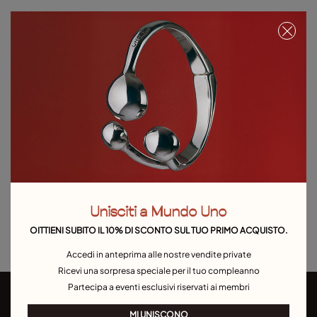
Seleziona la taglia
Dettagli del prodotto
Resi e spedizioni
Guida alle taglie e ai vestibilità
Esplora altre categorie Outlet
Bracciali
Outlet Anelli
Outlet Orecchini
Outlet Collane
Unisciti a Mundo Uno
Outlet Charms
OITTIENI SUBITO IL 10% DI SCONTO SUL TUO PRIMO ACQUISTO.
Accedi in anteprima alle nostre vendite private
Ricevi una sorpresa speciale per il tuo compleanno
Partecipa a eventi esclusivi riservati ai membri
MI UNISCONO