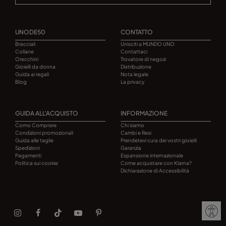
UNODE50
CONTATTO
Bracciali
Unisciti a MUNDO UNO
Collane
Contattaci
Orecchini
Trovatore di negozi
Gioielli da donna
Distribuzione
Guida ai regali
Nota legale
Blog
La privacy
GUIDA ALL'ACQUISTO
INFORMAZIONE
Como Comprare
Chi siamo
Condizioni promozionali
Cambi e Resi
Guida alle taglie
Prendetevi cura dei vostri gioielli
Spedizioni
Garanzia
Pagamenti
Espansione internazionale
Politica sui cookie
Come acquistare con Klarna?
Dichiarazione di Accessibilità