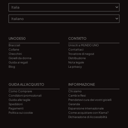
UNODE50
CONTATTO
Bracciali
Unisciti a MUNDO UNO
Collane
Contattaci
Orecchini
Trovatore di negozi
Gioielli da donna
Distribuzione
Guida ai regali
Nota legale
Blog
La privacy
GUIDA ALL'ACQUISTO
INFORMAZIONE
Como Comprare
Chi siamo
Condizioni promozionali
Cambi e Resi
Guida alle taglie
Prendetevi cura dei vostri gioielli
Spedizioni
Garanzia
Pagamenti
Espansione internazionale
Politica sui cookie
Come acquistare con Klarna?
Dichiarazione di Accessibilità