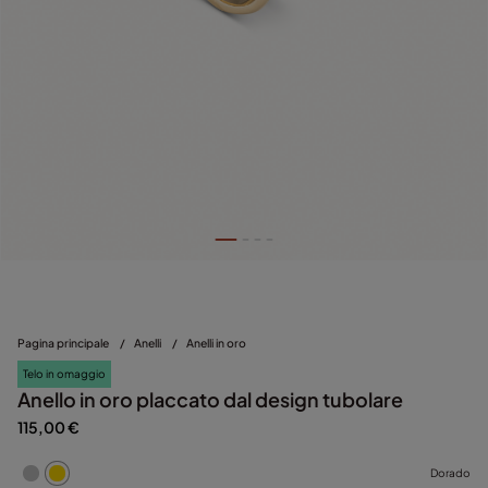
Pagina principale
/
Anelli
/
Anelli in oro
Telo in omaggio
Anello in oro placcato dal design tubolare
115,00 €
Dorado