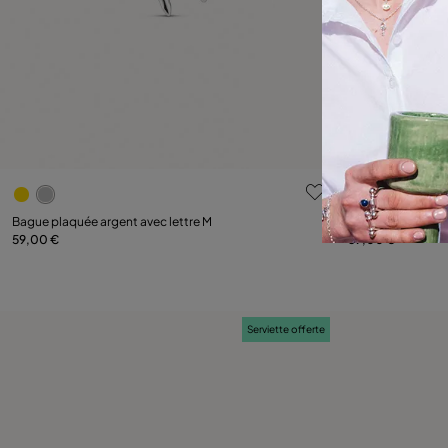
5 sur 5 Evaluation des clients
3,6 sur 5 Eva
Bague plaquée argent avec lettre M
Bague plaquée arg
59,00 €
59,00 €
Ajouter au panier
Serviette offerte