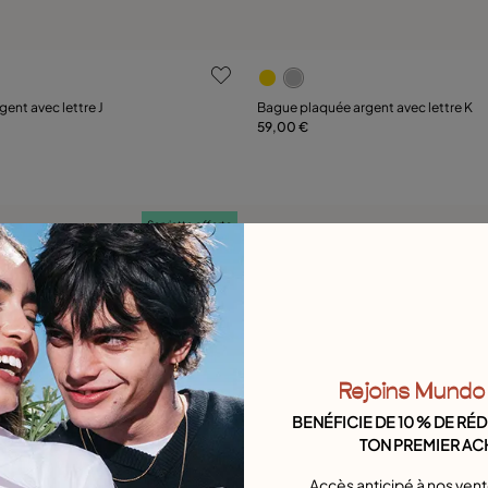
ation des clients
3,3 sur 5 Evaluation des clie
ent avec lettre J
Bague plaquée argent avec lettre K
59,00 €
Ajouter au panier
Ajouter au panier
Serviette offerte
Rejoins Mundo
BENÉFICIE DE 10 % DE RÉ
TON PREMIER AC
Accès anticipé à nos ven