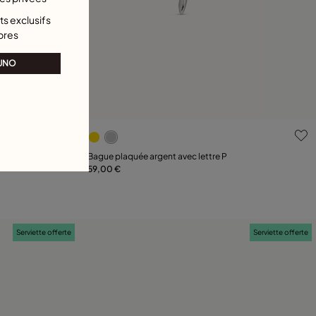
s exclusifs
bres
 UNO
nts
5 sur 5 Evaluation des clients
Bague plaquée argent avec lettre P
59,00 €
Ajouter au panier
Serviette offerte
Serviette offerte