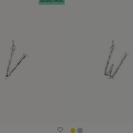
Serviette offerte
ation des clients
3,6 sur 5 Evaluation des clie