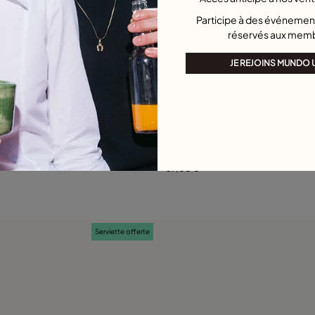
Participe à des événement
réservés aux mem
JE REJOINS MUNDO
luation des clients
4,7 sur 5 Evaluation des clie
ent avec lettre N
Bague plaquée argent avec lettre O
59,00 €
Ajouter au panier
Ajouter au panier
Serviette offerte