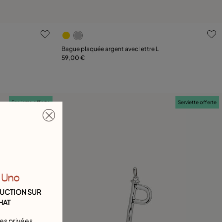
nts
4,4 sur 5 Evaluation des clients
Bague plaquée argent avec lettre L
59,00 €
Ajouter au panier
Serviette offerte
Serviette offerte
 Uno
DUCTION SUR
HAT
tes privées