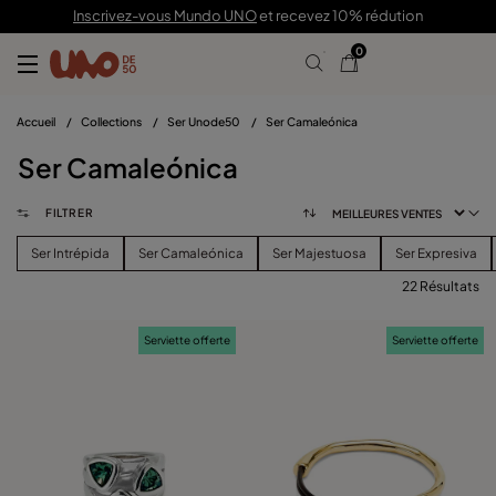
Inscrivez-vous Mundo UNO
et recevez 10% rédution
0
Accueil
/
Collections
/
Ser Unode50
/
Ser Camaleónica
Ser Camaleónica
FILTRER
Ser Intrépida
Ser Camaleónica
Ser Majestuosa
Ser Expresiva
22 Résultats
FILTRER
Serviette offerte
Serviette offerte
PRIX
voir les produits (
)
TAILLE
Effacer Les Filtres