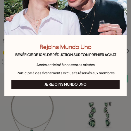
Rejoins Mundo Uno
4,9 sur 5 Evaluation des clients
5 sur 5 Evaluation des client
BENÉFICIE DE 10 % DE RÉDUCTION SUR TON PREMIER ACHAT
Bague plaquée argent avec cristal vert
Bague plaquée or 18 carats avec trois
Accès anticipé à nos ventes privées
de forme triangulaire
149,00 €
cristaux multicolores de forme
149,00 €
triangulaire
Participe à des événements exclusifs réservés aux membres
Serviette offerte
Serviette offerte
JE REJOINS MUNDO UNO