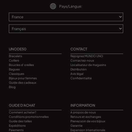
Pays/Langue:
UNODE50
CONTACT
Bracelets
Rejoignez MUNDO UNO
Colliers
Contactez-nous
Boucles d' oreilles
Localisateur de magasins
Bagues
Distribution
Classiques
Avis légal
Bijoux pour femmes
Confidentialité
Guide des cadeaux
Blog
GUIDE D'ACHAT
INFORMATION
Comment acheter?
A propos de nous
Conditions promotionnelles
Retours et exchanges
Guide des tailles
Prenez soin de vos bijoux
Expéditions
Garantie
Paiements
Expansion internationale