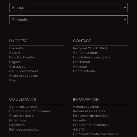
UNODE50
CONTACT
Bracelets
Rejoignez MUNDO UNO
Colliers
Contactez-nous
Boucles d' oreilles
Localisateur de magasins
Bagues
Distribution
Classiques
Avis légal
Bijoux pour femmes
Confidentialité
Guide des cadeaux
Blog
GUIDE D'ACHAT
INFORMATION
Comment acheter?
A propos de nous
Conditions promotionnelles
Retours et exchanges
Guide des tailles
Prenez soin de vos bijoux
Expéditions
Garantie
Paiements
Expansion internationale
Politique de cookies
GEICAM
Comment acheter avec Klarna?