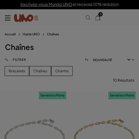
Inscrivez-vous Mundo UNO
et recevez 10% rédution
0
Accueil
/
Hazte UNO
/
Chaînes
Chaînes
FILTRER
Bracelets
Chaînes
Charms
10 Résultats
FILTRER
Serviette offerte
Serviette offerte
CATÉGORIE
voir les produits (
)
PRIX
Effacer Les Filtres