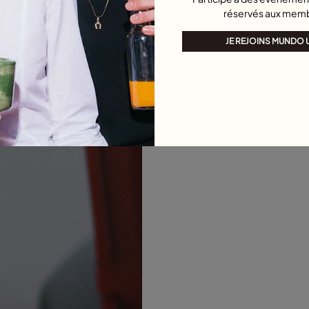
réservés aux mem
4,9 sur 5 Evaluation des cli
JE REJOINS MUNDO
Charm plaqué or 18 carats en forme d
25,00 €
Ajouter au panier