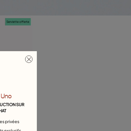
Serviette offerte
 Uno
DUCTION SUR
HAT
tes privées
s exclusifs