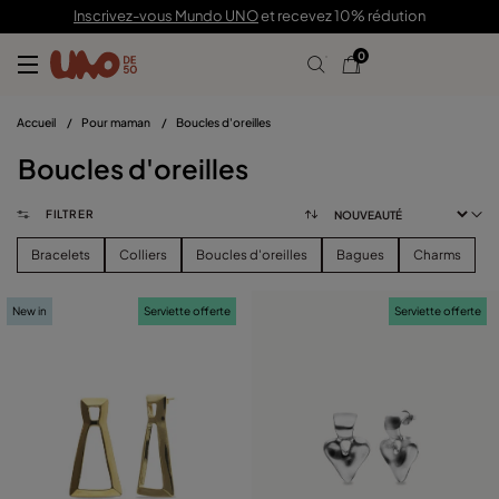
Inscrivez-vous Mundo UNO
et recevez 10% rédution
0
Accueil
/
Pour maman
/
Boucles d'oreilles
Boucles d'oreilles
FILTRER
Bracelets
Colliers
Boucles d'oreilles
Bagues
Charms
New in
Serviette offerte
Serviette offerte
FILTRER
CATÉGORIE
voir les produits (
37
)
PRIX
Effacer Les Filtres