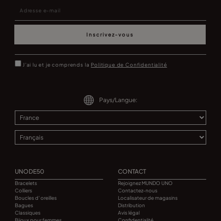
Inscrivez-vous
J'ai lu et je comprends la
Politique de Confidentialité
Pays/Langue:
UNODE50
CONTACT
Bracelets
Rejoignez MUNDO UNO
Colliers
Contactez-nous
Boucles d' oreilles
Localisateur de magasins
Bagues
Distribution
Classiques
Avis légal
Bijoux pour femmes
Confidentialité