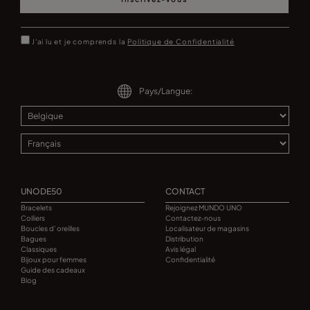
J'ai lu et je comprends la
Politique de Confidentialité
Pays/Langue:
UNODE50
CONTACT
Bracelets
Rejoignez MUNDO UNO
Colliers
Contactez-nous
Boucles d' oreilles
Localisateur de magasins
Bagues
Distribution
Classiques
Avis légal
Bijoux pour femmes
Confidentialité
Guide des cadeaux
Blog