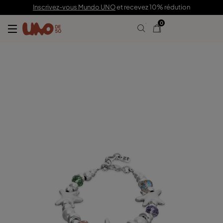
99,00 €
Inscrivez-vous Mundo UNO
et recevez 10% rédution
0