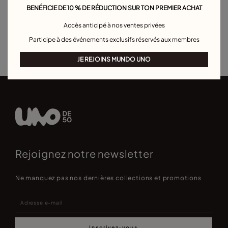
BENÉFICIE DE 10 % DE RÉDUCTION SUR TON PREMIER ACHAT
Bracelet manchette
Bracelet maille forçat
Bracelets boule
Accès anticipé à nos ventes privées
Bracelets pour hommes
Bracelet Pierre de Naissance
Participe à des événements exclusifs réservés aux membres
Bracelets de personnalisation
Best sellers bracelets
JE REJOINS MUNDO UNO
Rejoignez notre newsletter
Ne manquez pas nos dernières collections et promotions
Inscrivez-vous