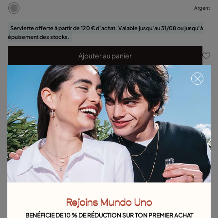
Argent
Serviette offerte à partir de 120 € d’achat. Valable jusqu’au 31/08 ou jusqu’à
épuisement des stocks.
Ajouter au panier
Détails du produit
Retours et livraisons
Guide des tailles et des ajustements
Explorez d'autres catégories Boucles d´oreilles
Boucles d'oreilles en argent
Boucles d'oreilles en or
Boucles d'oreilles en perles
Boucles d'oreilles cerceau
Rejoins Mundo Uno
Longues boucles d'oreilles
Boucles d'Oreilles Puces
BENÉFICIE DE 10 % DE RÉDUCTION SUR TON PREMIER ACHAT