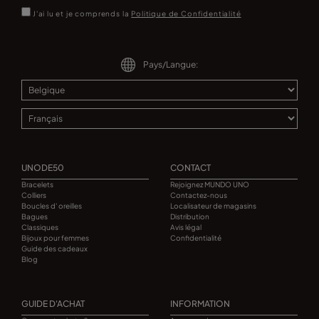
J'ai lu et je comprends la
Politique de Confidentialité
Pays/Langue:
UNODE50
CONTACT
Bracelets
Rejoignez MUNDO UNO
Colliers
Contactez-nous
Boucles d' oreilles
Localisateur de magasins
Bagues
Distribution
Classiques
Avis légal
Bijoux pour femmes
Confidentialité
Guide des cadeaux
Blog
GUIDE D'ACHAT
INFORMATION