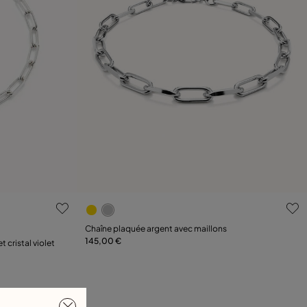
nts
4,7 sur 5 Evaluation des clients
Chaîne plaquée argent avec maillons
145,00 €
Ajouter au panier
 cristal violet