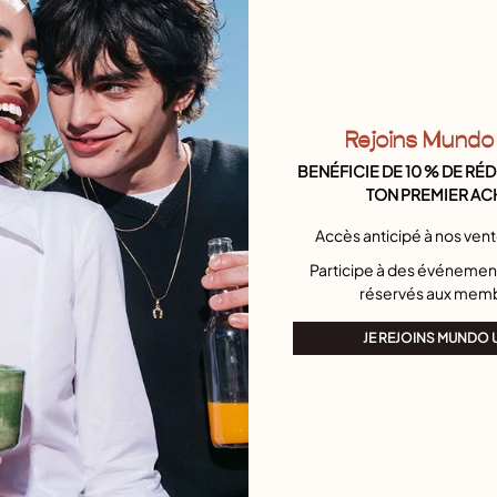
Serviette offerte
Rejoins Mundo
BENÉFICIE DE 10 % DE RÉ
TON PREMIER AC
Accès anticipé à nos ven
Participe à des événement
réservés aux mem
JE REJOINS MUNDO
luation des clients
3,5 sur 5 Evaluation des clie