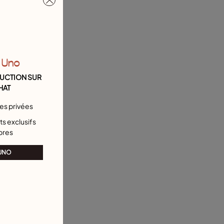
Serviette offerte
 Uno
DUCTION SUR
HAT
tes privées
s exclusifs
bres
 UNO
nts