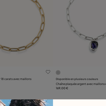
ation des clients
3,2 sur 5 Evaluation des clie
 18 carats avec maillons
Disponible en plusieurs couleurs
Ajouter au panier
Ajouter au panier
Chaîne plaquée argent avec maillons et
169,00 €