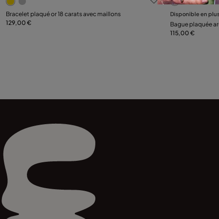
Sélectionnez la taille
Sélectionnez la tai
Bracelet plaqué or 18 carats avec maillons
Disponible en plu
129,00 €
Bague plaquée arg
M
L
12
115,00 €