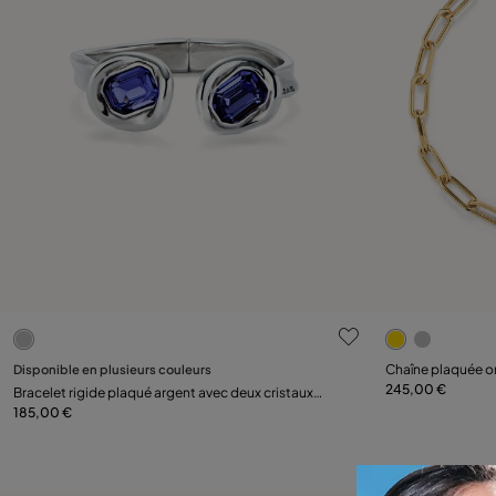
5 sur 5 Evaluation des clients
5 sur 5 Evalu
Sélectionnez la taille
Disponible en plusieurs couleurs
Chaîne plaquée or
245,00 €
Bracelet rigide plaqué argent avec deux cristaux
M
L
violets
185,00 €