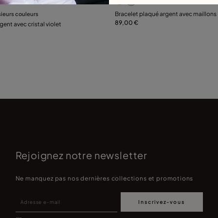
lle
Sélectionnez la taille
sieurs couleurs
Bracelet plaqué argent avec maillons
89,00 €
ent avec cristal violet
15
18
21
M
Rejoignez notre newsletter
Ne manquez pas nos dernières collections et promotions
Inscrivez-vous