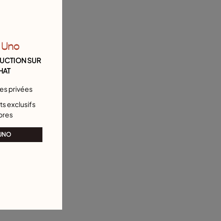
 Uno
DUCTION SUR
HAT
tes privées
s exclusifs
bres
 UNO