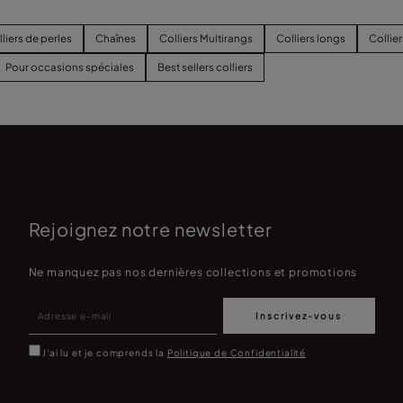
liers de perles
Chaînes
Colliers Multirangs
Colliers longs
Collie
Pour occasions spéciales
Best sellers colliers
Rejoignez notre newsletter
Ne manquez pas nos dernières collections et promotions
Inscrivez-vous
J'ai lu et je comprends la
Politique de Confidentialité