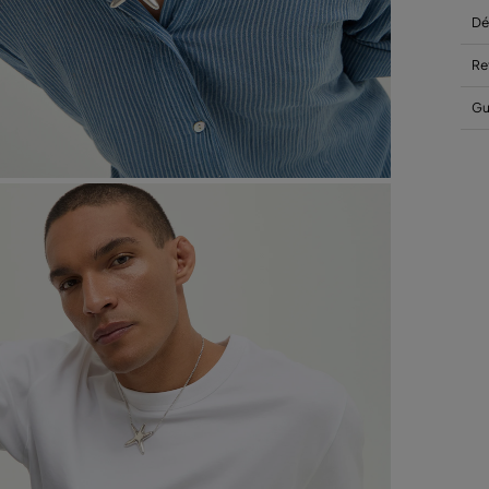
Dé
Re
Gu