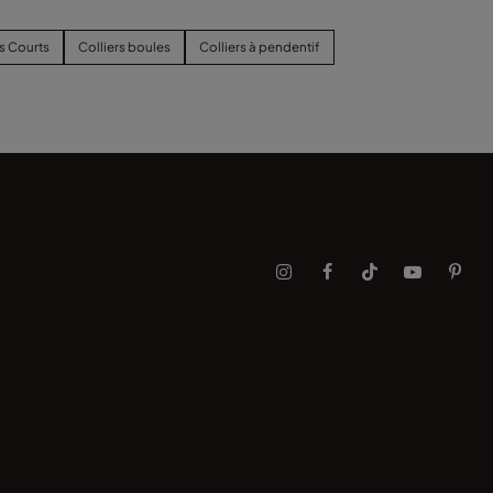
rs Courts
Colliers boules
Colliers à pendentif