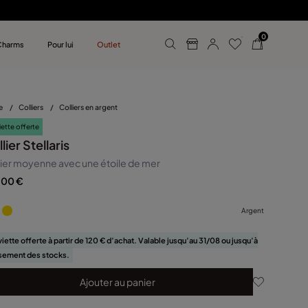
0
Charms
Pour lui
Outlet
n UNOde50
reilles
ur homme
e
/
Colliers
/
Colliers en argent
iette offerte
lier Stellaris
lier moyenne avec une étoile de mer
,00 €
Argent
iette offerte à partir de 120 € d’achat. Valable jusqu’au 31/08 ou jusqu’à
sement des stocks.
Ajouter au panier